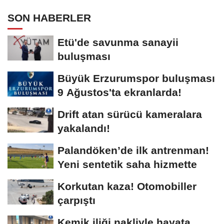
SON HABERLER
Etü'de savunma sanayii
buluşması
Büyük Erzurumspor buluşması
9 Ağustos'ta ekranlarda!
Drift atan sürücü kameralara
yakalandı!
Palandöken’de ilk antrenman!
Yeni sentetik saha hizmette
Korkutan kaza! Otomobiller
çarpıştı
Kemik iliği nakliyle hayata