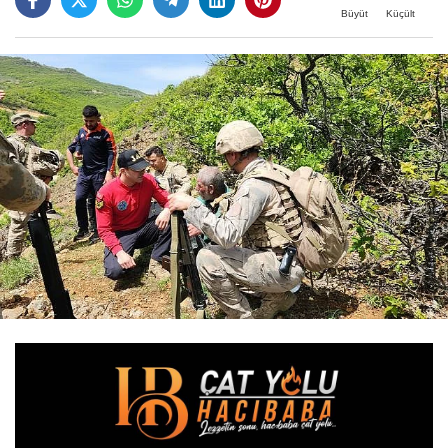
Büyüt
Küçült