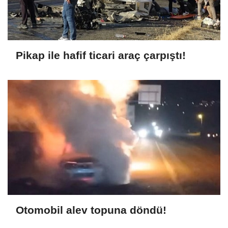
Pikap ile hafif ticari araç çarpıştı!
Otomobil alev topuna döndü!