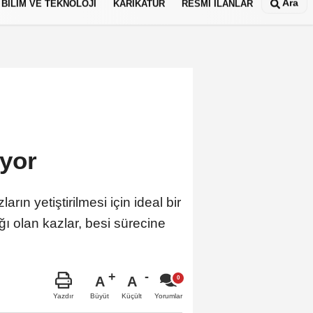
Ara
BİLİM VE TEKNOLOJİ
KARİKATÜR
RESMİ İLANLAR
ıyor
rın yetiştirilmesi için ideal bir
ğı olan kazlar, besi sürecine
A
A
Büyüt
Küçült
Yazdır
Yorumlar