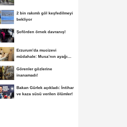
2 bin rakımlı göl keşfedilmeyi
bekliyor
Şoförden örnek davranış!
Erzurum’da mucizevi
müdahale: Musa’nın ayağı
kurtarıldı
Görenler gözlerine
inanamadı!
Bakan Gürlek açıkladı: İntihar
ve kaza süsü verilen ölümler!