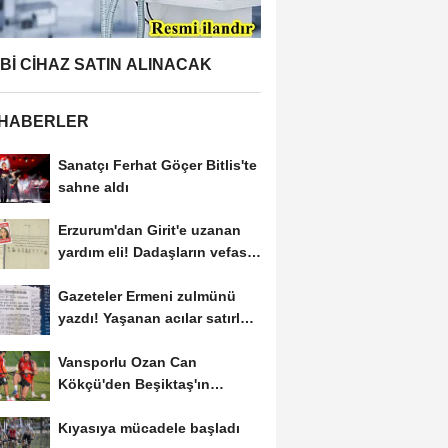
BBİ CİHAZ SATIN ALINACAK
 HABERLER
Sanatçı Ferhat Göçer Bitlis'te
sahne aldı
Erzurum'dan Girit'e uzanan
yardım eli! Dadaşların vefası
arşivlerden...
Gazeteler Ermeni zulmünü
yazdı! Yaşanan acılar satırlara
böyle...
Vansporlu Ozan Can
Kökçü'den Beşiktaş'ın
kaptanı kardeşi Orkun'a...
Kıyasıya mücadele başladı