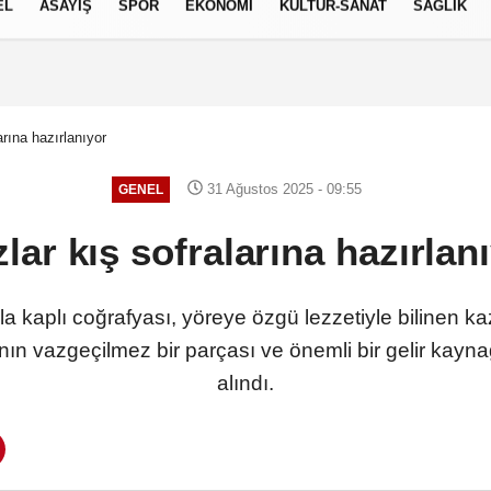
EL
ASAYİŞ
SPOR
EKONOMİ
KÜLTÜR-SANAT
SAĞLIK
8 AĞUSTOS 2026, CUMARTESI
arına hazırlanıyor
31 Ağustos 2025 - 09:55
GENEL
lar kış sofralarına hazırlan
a kaplı coğrafyası, yöreye özgü lezzetiyle bilinen kazla
nın vazgeçilmez bir parçası ve önemli bir gelir kayna
alındı.