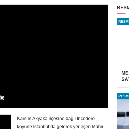
RESM
RESMİ
ME
SA
RESMİ
Kars’ın Akyaka ilçesine bağlı İncedere
köyüne İstanbul’da gelerek yerleşen Mahir