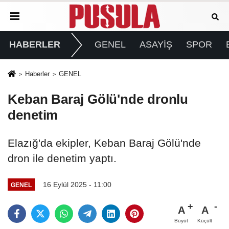
HABERLER
GENEL
ASAYİŞ
SPOR
Haberler
GENEL
Keban Baraj Gölü'nde dronlu
denetim
Elazığ'da ekipler, Keban Baraj Gölü'nde
dron ile denetim yaptı.
16 Eylül 2025 - 11:00
GENEL
A
A
Büyüt
Küçült