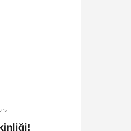
0:45
inliği!