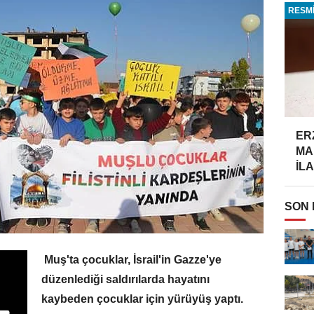
RESMİ
ER
MA
İLA
SON
Muş'ta çocuklar, İsrail'in Gazze'ye
düzenlediği saldırılarda hayatını
kaybeden çocuklar için yürüyüş yaptı.