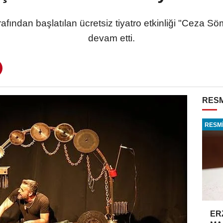
fından başlatılan ücretsiz tiyatro etkinliği "Ceza Sömü
devam etti.
RESM
RESMİ
ER