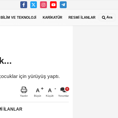
Ara
BİLİM VE TEKNOLOJİ
KARİKATÜR
RESMİ İLANLAR
...
ocuklar için yürüyüş yaptı.
A
A
Büyüt
Küçült
Yazdır
Yorumlar
İ İLANLAR