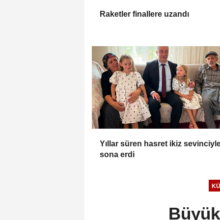
Raketler finallere uzandı
Yıllar süren hasret ikiz sevinciyl
sona erdi
KÜ
Büyükş