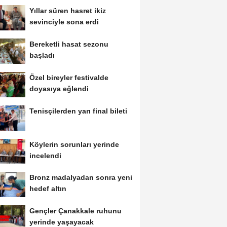
Yıllar süren hasret ikiz
sevinciyle sona erdi
Bereketli hasat sezonu
başladı
Özel bireyler festivalde
doyasıya eğlendi
Tenisçilerden yarı final bileti
Köylerin sorunları yerinde
incelendi
Bronz madalyadan sonra yeni
hedef altın
Gençler Çanakkale ruhunu
yerinde yaşayacak