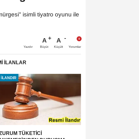
rgesi" isimli tiyatro oyunu ile
A
A
Büyüt
Küçült
Yazdır
Yorumlar
İ İLANLAR
 İLANDIR
ZURUM TÜKETİCİ