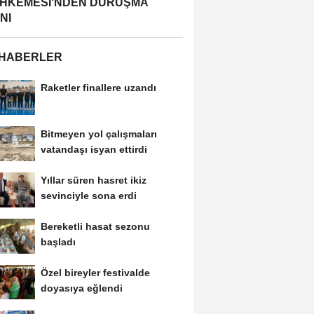
HKEMESİ'NDEN DURUŞMA
NI
 HABERLER
Raketler finallere uzandı
Bitmeyen yol çalışmaları
vatandaşı isyan ettirdi
Yıllar süren hasret ikiz
sevinciyle sona erdi
Bereketli hasat sezonu
başladı
Özel bireyler festivalde
doyasıya eğlendi