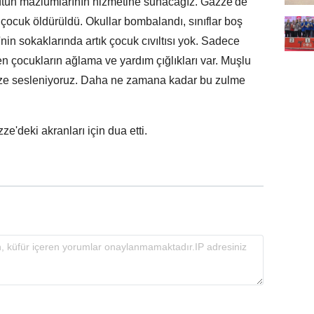
ütün mazlumlarının hizmetine sunacağız. Gazze'de
çocuk öldürüldü. Okullar bombalandı, sınıflar boş
e'nin sokaklarında artık çocuk cıvıltısı yok. Sadece
n çocukların ağlama ve yardım çığlıkları var. Muşlu
ize sesleniyoruz. Daha ne zamana kadar bu zulme
'deki akranları için dua etti.