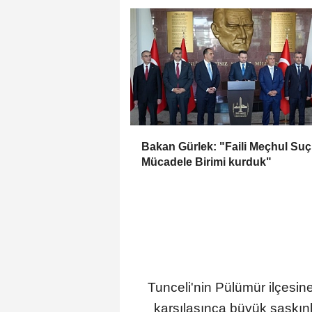
Bakan Gürlek: "Faili Meçhul Suç
Mücadele Birimi kurduk"
Tunceli'nin Pülümür ilçesi
karşılaşınca büyük şaşkınl