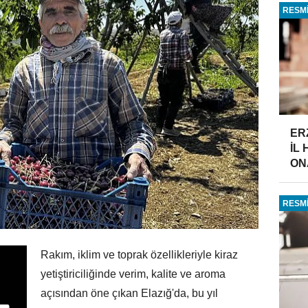
RESMİ
ER
İL
ONA
RESMİ
Rakım, iklim ve toprak özellikleriyle kiraz
yetiştiriciliğinde verim, kalite ve aroma
açısından öne çıkan Elazığ'da, bu yıl