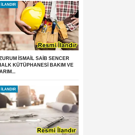
 İLANDIR
ZURUM İSMAİL SAİB SENCER
 HALK KÜTÜPHANESİ BAKIM VE
RIM...
 İLANDIR