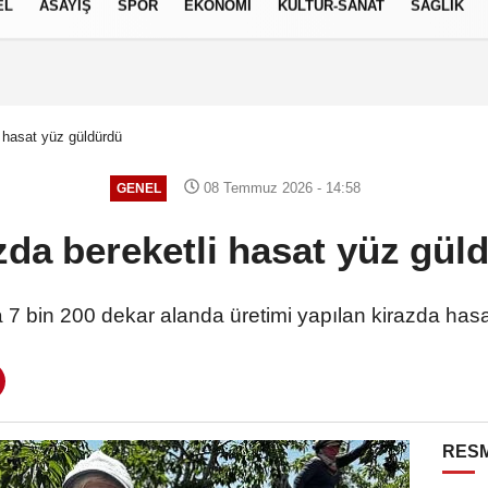
EL
ASAYİŞ
SPOR
EKONOMİ
KÜLTÜR-SANAT
SAĞLIK
7 AĞUSTOS 2026, CUMA
i hasat yüz güldürdü
08 Temmuz 2026 - 14:58
GENEL
zda bereketli hasat yüz gül
 7 bin 200 dekar alanda üretimi yapılan kirazda hasa
RESM