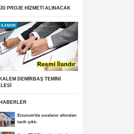
ÜD PROJE HİZMETİ ALINACAK
 İLANDIR
 KALEM DEMİRBAŞ TEMİNİ
ALESİ
 HABERLER
Erzurum'da sıvaların altından
tarih çıktı