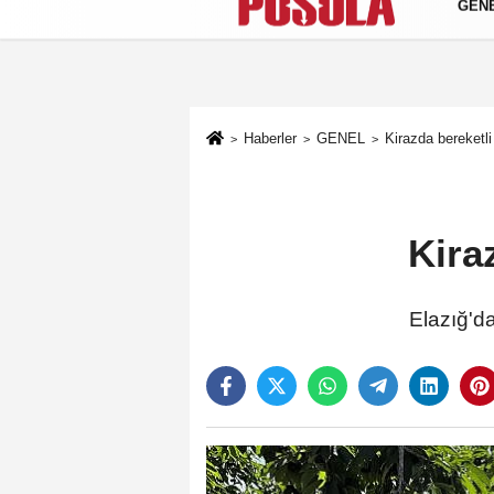
GEN
Künye
İletişim
Gizlilik Politikası
Haberler
GENEL
Kirazda bereketl
Kira
Elazığ'da