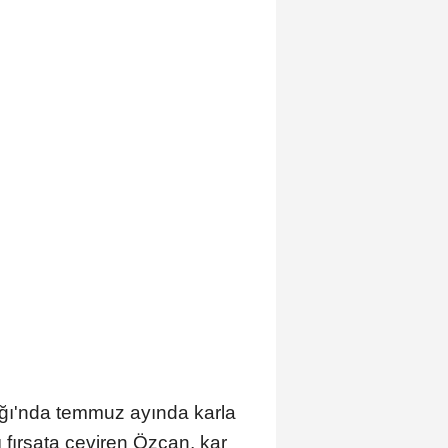
ı
ağı'nda temmuz ayında karla
 fırsata çeviren Özcan, kar