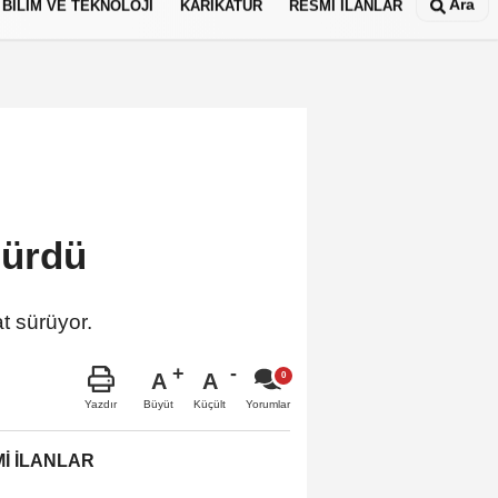
Ara
BİLİM VE TEKNOLOJİ
KARİKATÜR
RESMİ İLANLAR
dürdü
t sürüyor.
A
A
Büyüt
Küçült
Yazdır
Yorumlar
İ İLANLAR