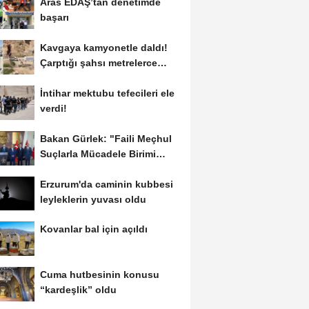
Aras EDAŞ’tan denetimde
başarı
Kavgaya kamyonetle daldı!
Çarptığı şahsı metrelerce
sürükledi
İntihar mektubu tefecileri ele
verdi!
Bakan Gürlek: "Faili Meçhul
Suçlarla Mücadele Birimi
kurduk"
Erzurum'da caminin kubbesi
leyleklerin yuvası oldu
Kovanlar bal için açıldı
Cuma hutbesinin konusu
“kardeşlik” oldu