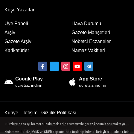
Köşe Yazarları
Üye Paneli
Hava Durumu
Arşiv
Gazete Manşetleri
Gazete Arşivi
Nöbetci Eczaneler
Karikatürler
Namaz Vakitleri
Google Play
App Store
ücretsiz indirin
ücretsiz indirin
Künye
İletişim
Gizlilik Politikası
Sizlere daha iyi hizmet sunabilmek adına sitemizde çerez konumlandırmaktayız.
Sitemizde bulunan yazı , video, fotoğraf ve haberlerin her hakkı saklıdır.
İzinsiz veya kaynak gösterilemeden kullanılamaz.
Kişisel verileriniz, KVKK ve GDPR kapsamında toplanıp işlenir. Detaylı bilgi almak için