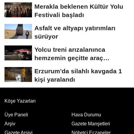
Merakla beklenen Kültür Yolu
Festivali başladı
Asfalt ve altyapı yatırımları
sürüyor
Yolcu treni arızalanınca
hemzemin geçitte araç
kuyruğu oluştu
Erzurum'da silahlı kavgada 1
kişi yaralandı
Köşe Yazarları
Üye Paneli
Hava Durumu
Arşiv
Gazete Manşetleri
Gazete Arşivi
Nöbetci Eczaneler