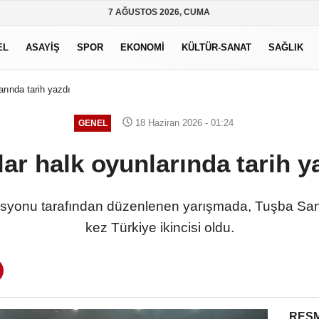
7 AĞUSTOS 2026, CUMA
EL
ASAYİŞ
SPOR
EKONOMİ
KÜLTÜR-SANAT
SAĞLIK
arında tarih yazdı
18 Haziran 2026 - 01:24
GENEL
lar halk oyunlarında tarih y
syonu tarafından düzenlenen yarışmada, Tuşba Sana
kez Türkiye ikincisi oldu.
RESM