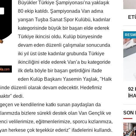
Büyükler Türkiye Şampiyonası’na yaklaşık
80 ekip katıldı. Şampiyonada Van adına
ET
yarışan Tuşba Sanat Spor Kulübü, kadınlar
kategorisinde büyük bir başarı elde ederek
RESMİ
Türkiye ikincisi oldu. Kulüp bünyesinde
devam eden düzenli çalışmalar sonucunda
iki yıl üst üste kadınlar grubunda Türkiye
ikinciliğini elde ederek Van’a bu kategoride
ilk defa böyle bir başarı getirdiğini ifade
eden Kulüp Başkanı Yasemin Yaşlak, "Halk
sinde düzenli olarak devam edecektir. Hedefimiz
92
İH
ktır" dedi.
 geçen ve kendilerine katkı sunan paydaşları da
SON
rımızda bizlere sürekli destek olan Van Gençlik ve
ci velilerimize, eğitmenlerimize, sporcu kızlarımıza,
an herkese çok teşekkür ederiz" ifadelerini kullandı.