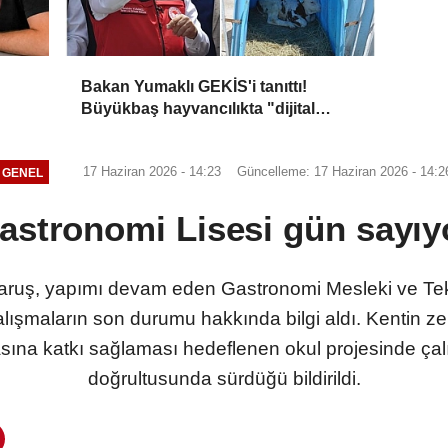
Bakan Yumaklı GEKİS'i tanıttı!
Büyükbaş hayvancılıkta "dijital
kimlik" dönemi başladı
17 Haziran 2026 - 14:23
Güncelleme: 17 Haziran 2026 - 14:2
GENEL
astronomi Lisesi gün sayıy
Baruş, yapımı devam eden Gastronomi Mesleki ve Tek
lışmaların son durumu hakkında bilgi aldı. Kentin z
asına katkı sağlaması hedeflenen okul projesinde ça
doğrultusunda sürdüğü bildirildi.