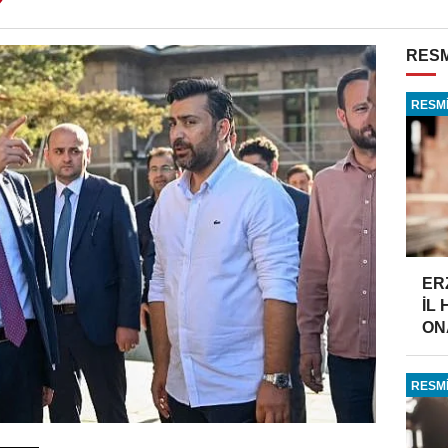
RESM
RESMİ
ER
İL
ONA
RESMİ