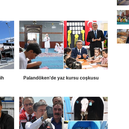
ih
Palandöken'de yaz kursu coşkusu