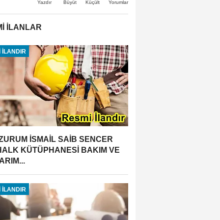
Büyüt
Küçült
Yazdır
Yorumlar
İ İLANLAR
 İLANDIR
ZURUM İSMAİL SAİB SENCER
 HALK KÜTÜPHANESİ BAKIM VE
RIM...
 İLANDIR