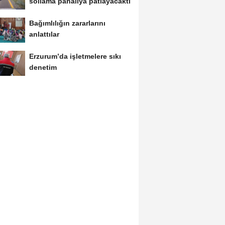
sollama pahalıya patlayacaktı
Bağımlılığın zararlarını
anlattılar
Erzurum’da işletmelere sıkı
denetim