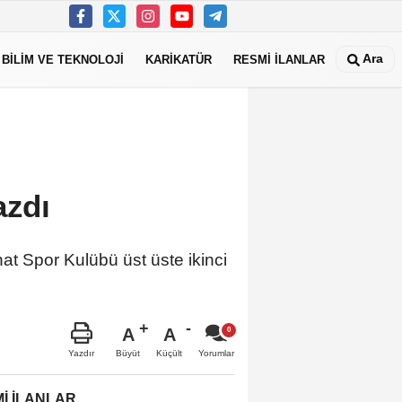
Ara
BİLİM VE TEKNOLOJİ
KARİKATÜR
RESMİ İLANLAR
azdı
t Spor Kulübü üst üste ikinci
A
A
Büyüt
Küçült
Yazdır
Yorumlar
İ İLANLAR