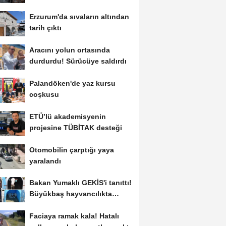
Erzurum'da sıvaların altından
tarih çıktı
Aracını yolun ortasında
durdurdu! Sürücüye saldırdı
Palandöken'de yaz kursu
coşkusu
ETÜ’lü akademisyenin
projesine TÜBİTAK desteği
Otomobilin çarptığı yaya
yaralandı
Bakan Yumaklı GEKİS'i tanıttı!
Büyükbaş hayvancılıkta
"dijital...
Faciaya ramak kala! Hatalı