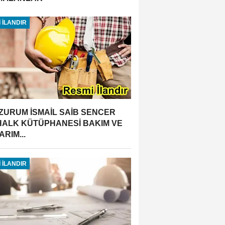
 İLANDIR
ZURUM İSMAİL SAİB SENCER
 HALK KÜTÜPHANESİ BAKIM VE
RIM...
 İLANDIR