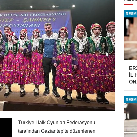
RESMİ
ER
İL
ONA
RESMİ
Türkiye Halk Oyunları Federasyonu
tarafından Gaziantep’te düzenlenen