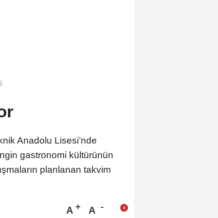
6
or
nik Anadolu Lisesi’nde
engin gastronomi kültürünün
lışmaların planlanan takvim
A
A