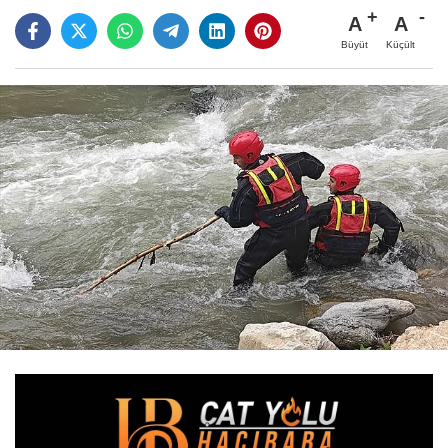
A
A
Büyüt
Küçült