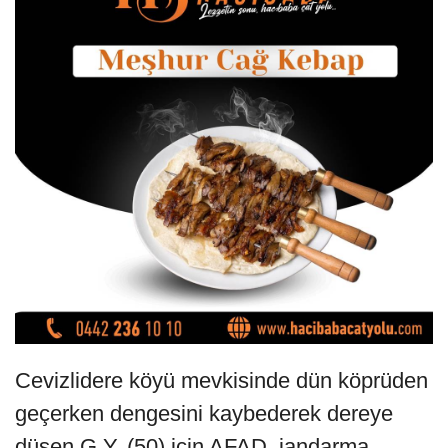
Cevizlidere köyü mevkisinde dün köprüden
geçerken dengesini kaybederek dereye
düşen G.Y. (50) için AFAD, jandarma,