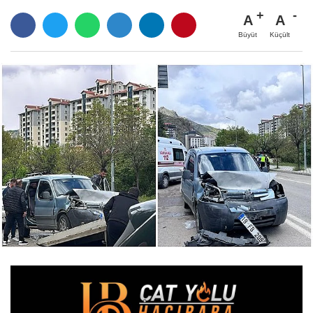
A
A
Büyüt
Küçült