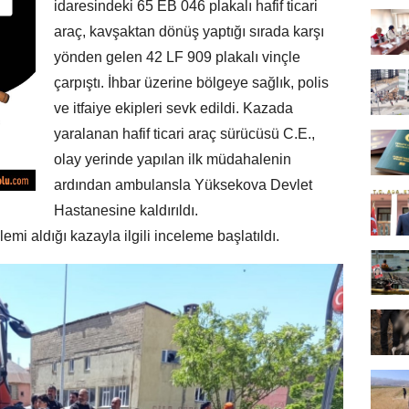
idaresindeki 65 EB 046 plakalı hafif ticari
araç, kavşaktan dönüş yaptığı sırada karşı
yönden gelen 42 LF 909 plakalı vinçle
çarpıştı. İhbar üzerine bölgeye sağlık, polis
ve itfaiye ekipleri sevk edildi. Kazada
yaralanan hafif ticari araç sürücüsü C.E.,
olay yerinde yapılan ilk müdahalenin
ardından ambulansla Yüksekova Devlet
Hastanesine kaldırıldı.
emi aldığı kazayla ilgili inceleme başlatıldı.