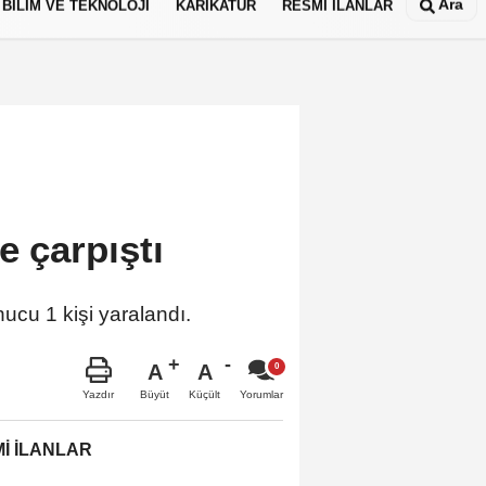
Ara
BİLİM VE TEKNOLOJİ
KARİKATÜR
RESMİ İLANLAR
e çarpıştı
nucu 1 kişi yaralandı.
A
A
Büyüt
Küçült
Yazdır
Yorumlar
İ İLANLAR