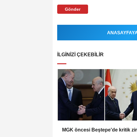
Gönder
ANASAYFAYA 
İLGINIZI ÇEKEBILIR
MGK öncesi Beştepe'de kritik zi