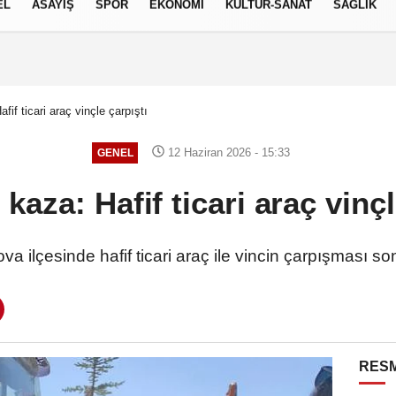
EL
ASAYİŞ
SPOR
EKONOMİ
KÜLTÜR-SANAT
SAĞLIK
6 AĞUSTOS 2026, PERŞEMBE
fif ticari araç vinçle çarpıştı
12 Haziran 2026 - 15:33
GENEL
kaza: Hafif ticari araç vinçl
 ilçesinde hafif ticari araç ile vincin çarpışması so
RESM