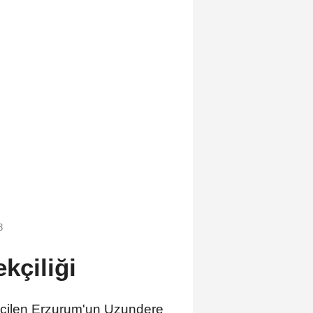
3
kçiliği
 seçilen Erzurum'un Uzundere