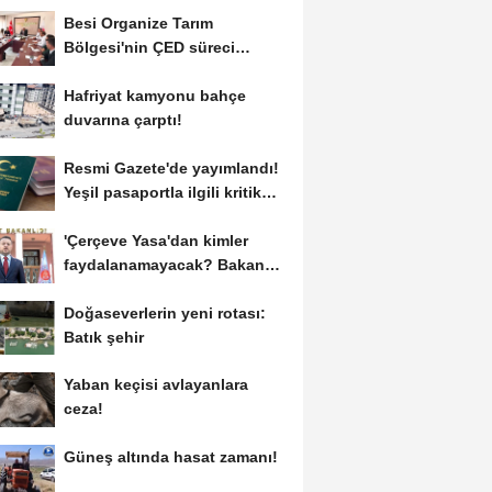
Besi Organize Tarım
Bölgesi'nin ÇED süreci
masada
Hafriyat kamyonu bahçe
duvarına çarptı!
Resmi Gazete'de yayımlandı!
Yeşil pasaportla ilgili kritik
karar
'Çerçeve Yasa'dan kimler
faydalanamayacak? Bakan
Gürlek açıkladı
Doğaseverlerin yeni rotası:
Batık şehir
Yaban keçisi avlayanlara
ceza!
Güneş altında hasat zamanı!