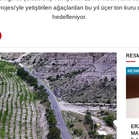
ojesi'yle yetiştirilen ağaçlardan bu yıl üçer ton kuru
hedefleniyor.
RESM
RESMİ
ER
MA