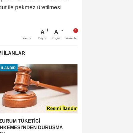
 dut ile pekmez üretilmesi
A
A
Büyüt
Küçült
Yazdır
Yorumlar
İ İLANLAR
 İLANDIR
ZURUM TÜKETİCİ
HKEMESİ'NDEN DURUŞMA