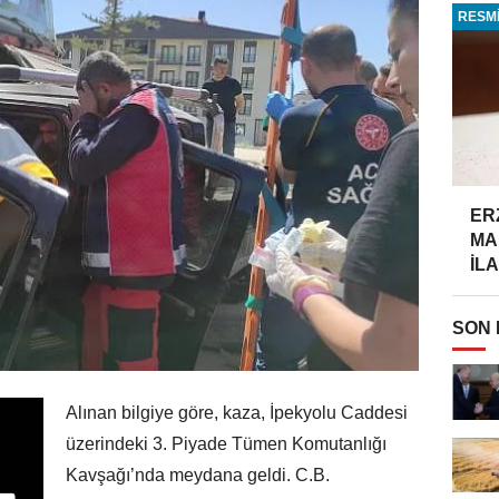
RESMİ
ER
MA
İLA
SON
Alınan bilgiye göre, kaza, İpekyolu Caddesi
üzerindeki 3. Piyade Tümen Komutanlığı
Kavşağı’nda meydana geldi. C.B.