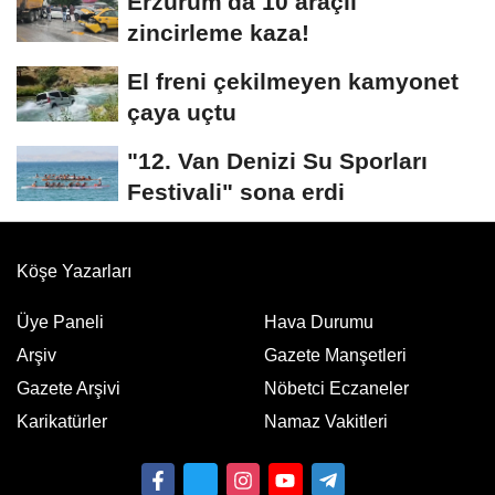
Erzurum'da 10 araçlı
zincirleme kaza!
El freni çekilmeyen kamyonet
çaya uçtu
"12. Van Denizi Su Sporları
Festivali" sona erdi
Köşe Yazarları
Üye Paneli
Hava Durumu
Arşiv
Gazete Manşetleri
Gazete Arşivi
Nöbetci Eczaneler
Karikatürler
Namaz Vakitleri