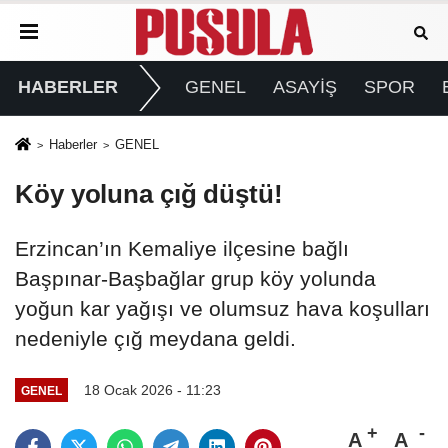
HABERLER
GENEL
ASAYİŞ
SPOR
Haberler
GENEL
Köy yoluna çığ düştü!
Erzincan’ın Kemaliye ilçesine bağlı
Başpınar-Başbağlar grup köy yolunda
yoğun kar yağışı ve olumsuz hava koşulları
nedeniyle çığ meydana geldi.
18 Ocak 2026 - 11:23
GENEL
A
A