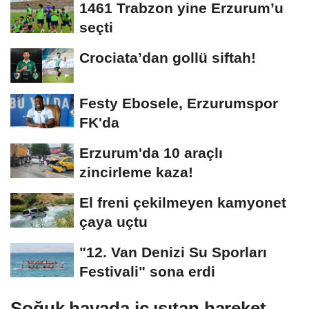
1461 Trabzon yine Erzurum’u
seçti
Crociata’dan gollü siftah!
Festy Ebosele, Erzurumspor
FK'da
Erzurum'da 10 araçlı
zincirleme kaza!
El freni çekilmeyen kamyonet
çaya uçtu
"12. Van Denizi Su Sporları
Festivali" sona erdi
Soğuk havada iç ısıtan hareket