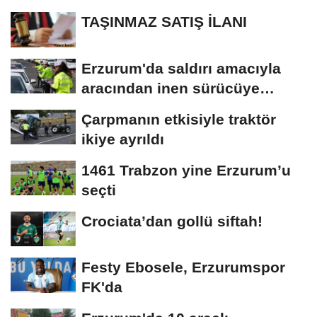
TAŞINMAZ SATIŞ İLANI
Erzurum'da saldırı amacıyla
aracından inen sürücüye
bedeli ağır...
Çarpmanın etkisiyle traktör
ikiye ayrıldı
1461 Trabzon yine Erzurum’u
seçti
Crociata’dan gollü siftah!
Festy Ebosele, Erzurumspor
FK'da