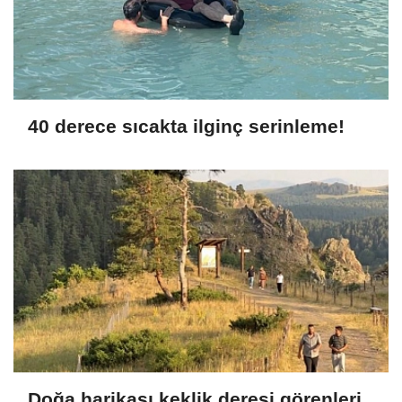
40 derece sıcakta ilginç serinleme!
Doğa harikası keklik deresi görenleri