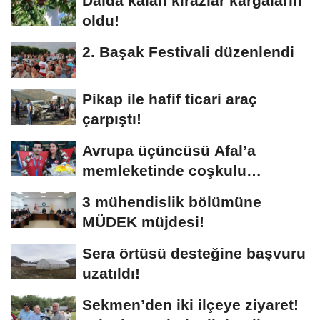
Dalda kalan kirazlar kargaların
oldu!
2. Başak Festivali düzenlendi
Pikap ile hafif ticari araç
çarpıştı!
Avrupa üçüncüsü Afal’a
memleketinde coşkulu
karşılama!
3 mühendislik bölümüne
MÜDEK müjdesi!
Sera örtüsü desteğine başvuru
uzatıldı!
Sekmen’den iki ilçeye ziyaret!