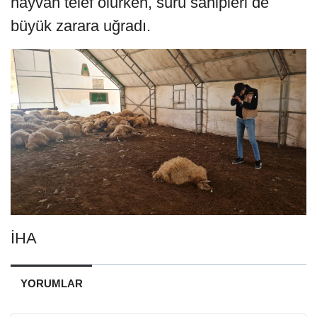
hayvan telef olurken, sürü sahipleri de
büyük zarara uğradı.
İHA
YORUMLAR