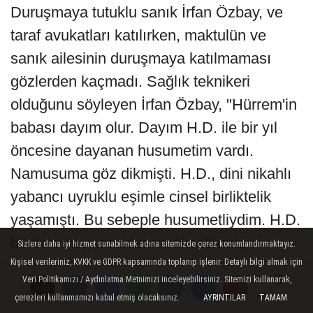
Duruşmaya tutuklu sanık İrfan Özbay, ve
taraf avukatları katılırken, maktulün ve
sanık ailesinin duruşmaya katılmaması
gözlerden kaçmadı. Sağlık teknikeri
olduğunu söyleyen İrfan Özbay, "Hürrem'in
babası dayım olur. Dayım H.D. ile bir yıl
öncesine dayanan husumetim vardı.
Namusuma göz dikmişti. H.D., dini nikahlı
yabancı uyruklu eşimle cinsel birliktelik
yaşamıştı. Bu sebeple husumetliydim. H.D.
bu durumu, çocuklarına aksettirmiş.
Sizlere daha iyi hizmet sunabilmek adına sitemizde çerez konumlandırmaktayız.
Kişisel verileriniz, KVKK ve GDPR kapsamında toplanıp işlenir. Detaylı bilgi almak için
Kuzenlerim, 'Gel konuya açıklık getirelim
Veri Politikamızı / Aydınlatma Metnimizi inceleyebilirsiniz. Sitemizi kullanarak,
sen ve babamı barıştıralım' diyerek beni
çerezleri kullanmamızı kabul etmiş olacaksınız.
AYRINTILAR
TAMAM
Yorumlar
Yorumlar
Yorumlar
eve davet ettiler. Çağırdıkları eve gittiğimde