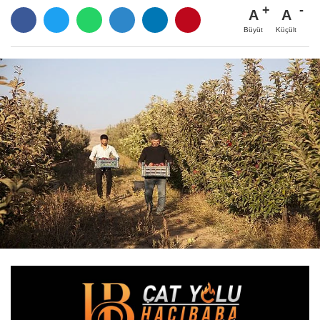
A
A
Büyüt
Küçült