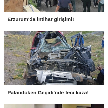
Erzurum'da intihar girişimi!
Palandöken Geçidi'nde feci kaza!