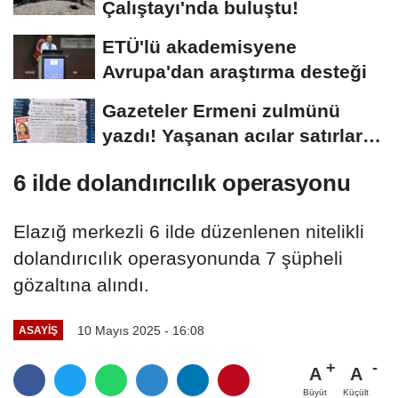
Çalıştayı'nda buluştu!
ETÜ'lü akademisyene
Avrupa'dan araştırma desteği
Gazeteler Ermeni zulmünü
yazdı! Yaşanan acılar satırlara
böyle...
6 ilde dolandırıcılık operasyonu
Elazığ merkezli 6 ilde düzenlenen nitelikli
dolandırıcılık operasyonunda 7 şüpheli
gözaltına alındı.
10 Mayıs 2025 - 16:08
ASAYİŞ
A
A
Büyüt
Küçült