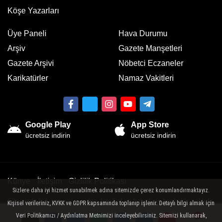
Köşe Yazarları
Üye Paneli
Hava Durumu
Arşiv
Gazete Manşetleri
Gazete Arşivi
Nöbetci Eczaneler
Karikatürler
Namaz Vakitleri
Google Play
App Store
ücretsiz indirin
ücretsiz indirin
Künye
İletişim
Gizlilik Politikası
Sizlere daha iyi hizmet sunabilmek adına sitemizde çerez konumlandırmaktayız.
Sitemizde bulunan yazı , video, fotoğraf ve haberlerin her hakkı saklıdır.
Kişisel verileriniz, KVKK ve GDPR kapsamında toplanıp işlenir. Detaylı bilgi almak için
İzinsiz veya kaynak gösterilemeden kullanılamaz.
Veri Politikamızı / Aydınlatma Metnimizi inceleyebilirsiniz. Sitemizi kullanarak,