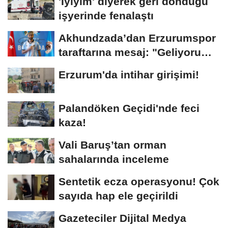
'İyiyim' diyerek geri döndüğü
işyerinde fenalaştı
Akhundzada’dan Erzurumspor
taraftarına mesaj: "Geliyorum
Dadaşlar!"...
Erzurum'da intihar girişimi!
Palandöken Geçidi'nde feci
kaza!
Vali Baruş’tan orman
sahalarında inceleme
Sentetik ecza operasyonu! Çok
sayıda hap ele geçirildi
Gazeteciler Dijital Medya