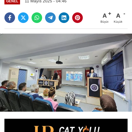
11 Mayıs 2025 - 04:46
GENEL
A
A
Büyüt
Küçült