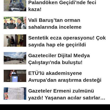
Palandöken Geçidi'nde feci
kaza!
Vali Baruş’tan orman
sahalarında inceleme
Sentetik ecza operasyonu! Çok
sayıda hap ele geçirildi
Gazeteciler Dijital Medya
Çalıştayı'nda buluştu!
ETÜ'lü akademisyene
Avrupa'dan araştırma desteği
Gazeteler Ermeni zulmünü
yazdı! Yaşanan acılar satırlara
böyle...