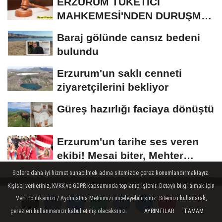
ERZURUM TÜKETİCİ
MAHKEMESİ'NDEN DURUŞMA
İLANI
Baraj gölünde cansız bedeni
bulundu
Erzurum'un saklı cenneti
ziyaretçilerini bekliyor
Güreş hazırlığı faciaya dönüştü
Erzurum'un tarihe ses veren
ekibi! Mesai biter, Mehter
başlar
Sizlere daha iyi hizmet sunabilmek adına sitemizde çerez konumlandırmaktayız.
Kişisel verileriniz, KVKK ve GDPR kapsamında toplanıp işlenir. Detaylı bilgi almak için
Veri Politikamızı / Aydınlatma Metnimizi inceleyebilirsiniz. Sitemizi kullanarak,
Köşe Yazarları
çerezleri kullanmamızı kabul etmiş olacaksınız.
AYRINTILAR
TAMAM
Yorumlar
Yorumlar