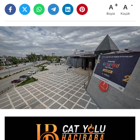
A
A
Büyüt
Küçült