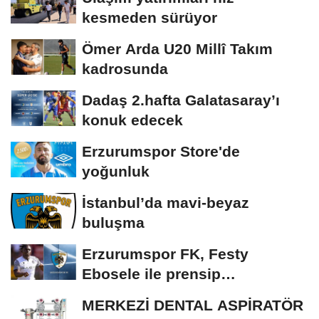
kesmeden sürüyor
Ömer Arda U20 Millî Takım
kadrosunda
Dadaş 2.hafta Galatasaray’ı
konuk edecek
Erzurumspor Store'de
yoğunluk
İstanbul’da mavi-beyaz
buluşma
Erzurumspor FK, Festy
Ebosele ile prensip
anlaşmasına vardı
MERKEZİ DENTAL ASPİRATÖR