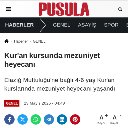
HABERLER
GENEL
ASAYİŞ
SPOR
Haberler
GENEL
Kur'an kursunda mezuniyet
heyecanı
Elazığ Müftülüğü'ne bağlı 4-6 yaş Kur'an
kurslarında mezuniyet heyecanı yaşandı.
29 Mayıs 2025 - 04:49
GENEL
A
A
Büyüt
Küçült