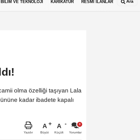
Ara
BİLİM VE TEKNOLOJİ
KARİKATÜR
RESMİ İLANLAR
dı!
mii olma özelliği taşıyan Lala
ününe kadar ibadete kapalı
A
A
Büyüt
Küçült
Yazdır
Yorumlar