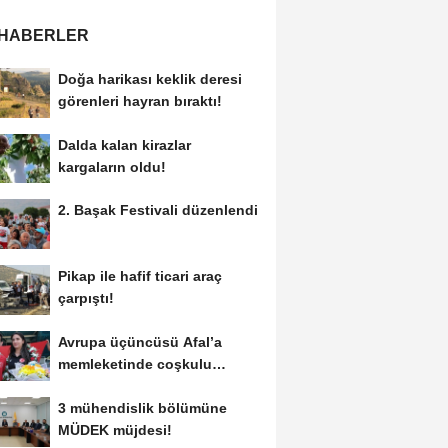
 HABERLER
Doğa harikası keklik deresi
görenleri hayran bıraktı!
Dalda kalan kirazlar
kargaların oldu!
2. Başak Festivali düzenlendi
Pikap ile hafif ticari araç
çarpıştı!
Avrupa üçüncüsü Afal’a
memleketinde coşkulu
karşılama!
3 mühendislik bölümüne
MÜDEK müjdesi!