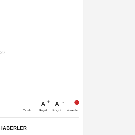
:39
A
A
Büyüt
Küçült
Yazdır
Yorumlar
 HABERLER