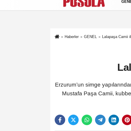
GEN
Künye
İletişim
Gizlilik Politikası
Haberler
GENEL
Lalapaşa Camii i
La
Erzurum’un simge yapılarından
Mustafa Paşa Camii, kubbe