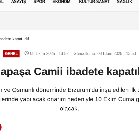
EL
ASAYİŞ
SPOR
EKONOMİ
KÜLTÜR-SANAT
SAĞLIK
9 AĞUSTOS 2026, PAZAR
badete kapatıldı!
08 Ekim 2025 - 13:52
Güncelleme: 08 Ekim 2025 - 13:53
GENEL
lapaşa Camii ibadete kapatıl
 ve Osmanlı döneminde Erzurum'da inşa edilen ilk ca
lerinde yapılacak onarım nedeniyle 10 Ekim Cuma g
olacak.