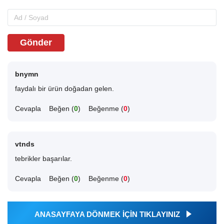
Gönder
bnymn
faydalı bir ürün doğadan gelen.
Cevapla
Beğen (
0
)
Beğenme (
0
)
vtnds
tebrikler başarılar.
Cevapla
Beğen (
0
)
Beğenme (
0
)
ANASAYFAYA DÖNMEK İÇİN TIKLAYINIZ