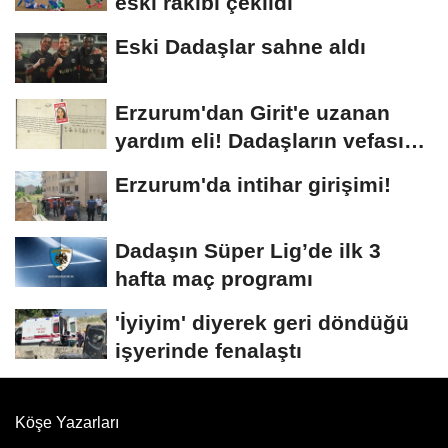
eski rakibi çekildi
Eski Dadaşlar sahne aldı
Erzurum'dan Girit'e uzanan
yardım eli! Dadaşların vefası
arşivlerden...
Erzurum'da intihar girişimi!
Dadaşın Süper Lig’de ilk 3
hafta maç programı
'İyiyim' diyerek geri döndüğü
işyerinde fenalaştı
Köşe Yazarları