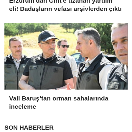
Erzurum'dan Girit'e uzanan yardım
eli! Dadaşların vefası arşivlerden çıktı
Vali Baruş’tan orman sahalarında
inceleme
SON HABERLER