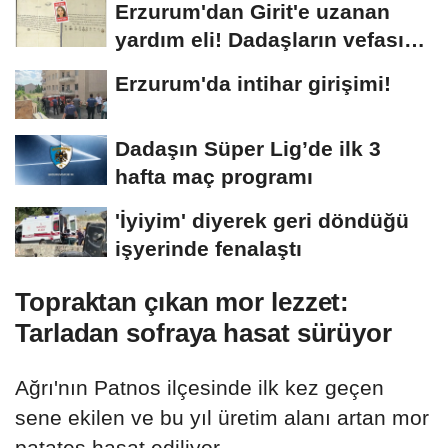
Erzurum'dan Girit'e uzanan
yardım eli! Dadaşların vefası
arşivlerden...
Erzurum'da intihar girişimi!
Dadaşın Süper Lig’de ilk 3
hafta maç programı
'İyiyim' diyerek geri döndüğü
işyerinde fenalaştı
Topraktan çıkan mor lezzet:
Tarladan sofraya hasat sürüyor
Ağrı'nın Patnos ilçesinde ilk kez geçen
sene ekilen ve bu yıl üretim alanı artan mor
patates hasat ediliyor.