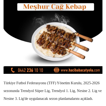
Türkiye Futbol Federasyonu (TFF) Yönetim Kurulu, 2025-2026
sezonunda Trendyol Süper Lig, Trendyol 1. Lig, Nesine 2. Lig ve
Nesine 3. Lig'de uygulanacak sezon planlamalarını açıkladı.