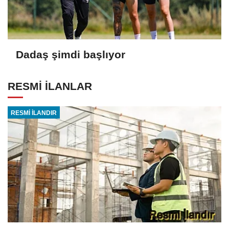
Dadaş şimdi başlıyor
RESMİ İLANLAR
RESMİ İLANDIR