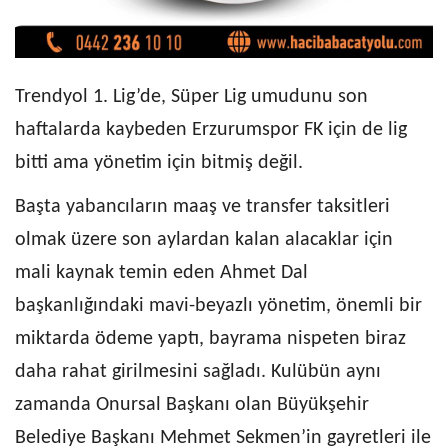
Trendyol 1. Lig’de, Süper Lig umudunu son
haftalarda kaybeden Erzurumspor FK için de lig
bitti ama yönetim için bitmiş değil.
Başta yabancıların maaş ve transfer taksitleri
olmak üzere son aylardan kalan alacaklar için
mali kaynak temin eden Ahmet Dal
başkanlığındaki mavi-beyazlı yönetim, önemli bir
miktarda ödeme yaptı, bayrama nispeten biraz
daha rahat girilmesini sağladı. Kulübün aynı
zamanda Onursal Başkanı olan Büyükşehir
Belediye Başkanı Mehmet Sekmen’in gayretleri ile