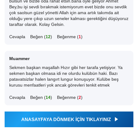
bulsun ve bizde oda rahat etsin.bana öyle geliyor Ahmet
Bey,bu işi sevdi bırakmak istemiyorum evet bizde onu sevdik
çok saolsun güzel yönetti Allah için ama artık takımda ait
olduğu yere çıkıp uzun seneler kalması gerektiğini düşüyoruz
taraftar olarak. Kolay Gelsin.
Cevapla
Beğen (
12
)
Beğenme (
1
)
Muammer
Sekmen başkan maşallah Hızır gibi her tarafa yetişiyor. Ya
sekmen başkan olmasa idi ne olurdu kulübün haki. Bazı
patavatsizlar halen langırt lungur konuşuyor. Kulübe beş
kurusu menfaatleri yok ancak görevleri tenkit etmek
Cevapla
Beğen (
14
)
Beğenme (
2
)
ANASAYFAYA DÖNMEK İÇİN TIKLAYINIZ