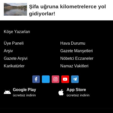
Şifa uğruna kilometrelerce yol
gidiyorlar!
Köşe Yazarları
Üye Paneli
Hava Durumu
Arşiv
Gazete Manşetleri
Gazete Arşivi
Nöbetci Eczaneler
Karikatürler
Namaz Vakitleri
Google Play
App Store
ücretsiz indirin
ücretsiz indirin