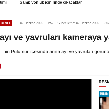
timi
Şampiyonluk için ringe çıkacaklar
07 Haziran 2026 - 11:57
Güncelleme: 07 Haziran 2026 - 12:0
GENEL
ayı ve yavruları kameraya y
i’nin Pülümür ilçesinde anne ayı ve yavruları görünt
RESM
RESMİ