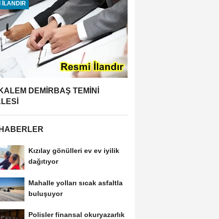
 İLANDIR
 KALEM DEMİRBAŞ TEMİNİ
ALESİ
 HABERLER
Kızılay gönülleri ev ev iyilik
dağıtıyor
Mahalle yolları sıcak asfaltla
buluşuyor
Polisler finansal okuryazarlık