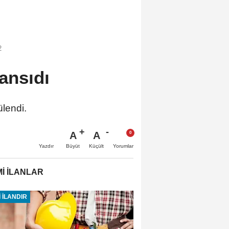
2
ansıdı
ülendi.
A
A
Büyüt
Küçült
Yazdır
Yorumlar
İ İLANLAR
 İLANDIR