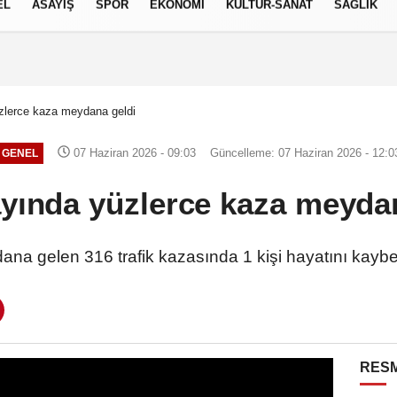
EL
ASAYİŞ
SPOR
EKONOMİ
KÜLTÜR-SANAT
SAĞLIK
7 AĞUSTOS 2026, CUMA
zlerce kaza meydana geldi
07 Haziran 2026 - 09:03
Güncelleme: 07 Haziran 2026 - 12:0
GENEL
yında yüzlerce kaza meyda
a gelen 316 trafik kazasında 1 kişi hayatını kaybe
RESM