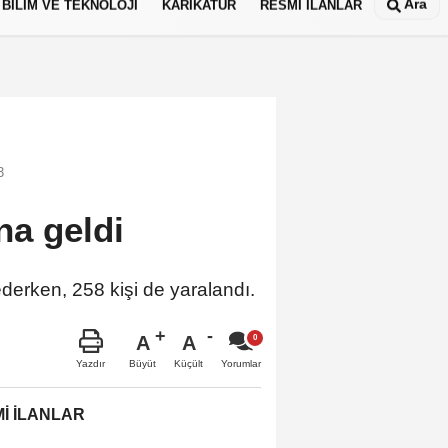
Ara
BİLİM VE TEKNOLOJİ
KARİKATÜR
RESMİ İLANLAR
3
na geldi
derken, 258 kişi de yaralandı.
A
A
Büyüt
Küçült
Yazdır
Yorumlar
İ İLANLAR