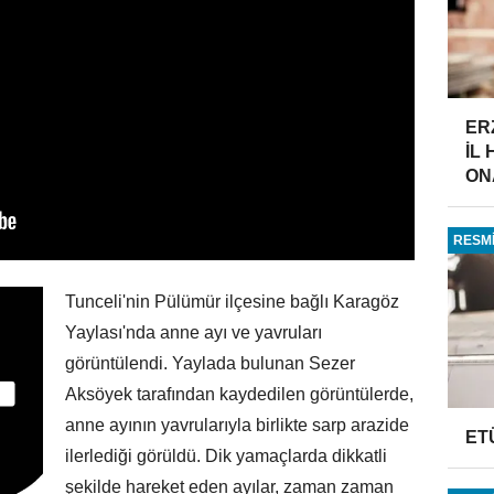
ER
İL
ONA
RESMİ
Tunceli'nin Pülümür ilçesine bağlı Karagöz
Yaylası'nda anne ayı ve yavruları
görüntülendi. Yaylada bulunan Sezer
Aksöyek tarafından kaydedilen görüntülerde,
anne ayının yavrularıyla birlikte sarp arazide
ET
ilerlediği görüldü. Dik yamaçlarda dikkatli
şekilde hareket eden ayılar, zaman zaman