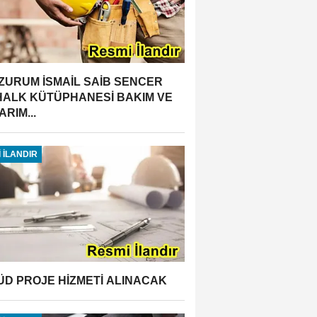
ZURUM İSMAİL SAİB SENCER
 HALK KÜTÜPHANESİ BAKIM VE
RIM...
 İLANDIR
ÜD PROJE HİZMETİ ALINACAK