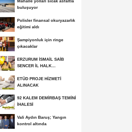
Mahalle yolları sıcak asfaltla
buluşuyor
Polisler finansal okuryazarlık
eğitimi aldı
Şampiyonluk için ringe
çıkacaklar
ERZURUM İSMAİL SAİB
SENCER İL HALK
KÜTÜPHANESİ BAKIM VE
ETÜD PROJE HİZMETİ
ONARIM...
ALINACAK
92 KALEM DEMİRBAŞ TEMİNİ
İHALESİ
Vali Aydın Baruş; Yangın
kontrol altında