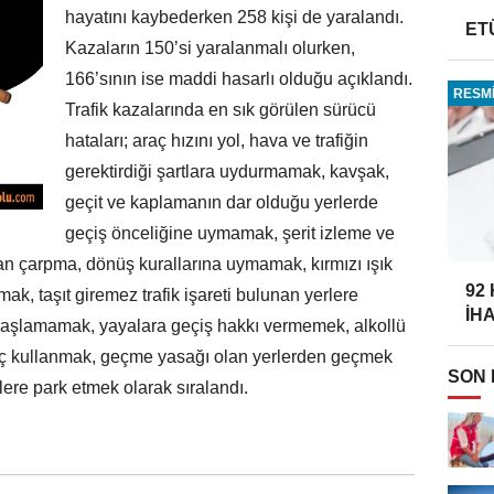
hayatını kaybederken 258 kişi de yaralandı.
ET
Kazaların 150’si yaralanmalı olurken,
166’sının ise maddi hasarlı olduğu açıklandı.
RESMİ
Trafik kazalarında en sık görülen sürücü
hataları; araç hızını yol, hava ve trafiğin
gerektirdiği şartlara uydurmamak, kavşak,
geçit ve kaplamanın dar olduğu yerlerde
geçiş önceliğine uymamak, şerit izleme ve
n çarpma, dönüş kurallarına uymamak, kırmızı ışık
92
ak, taşıt giremez trafik işareti bulunan yerlere
İH
avaşlamamak, yayalara geçiş hakkı vermemek, alkollü
araç kullanmak, geçme yasağı olan yerlerden geçmek
SON
lere park etmek olarak sıralandı.