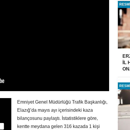
RESMİ
ER
İL
ONA
RESMİ
Emniyet Genel Müdürlüğü Trafik Başkanlığı,
Elazığ’da mayıs ayı içerisindeki kaza
bilançosunu paylaştı. İstatistiklere göre,
kentte meydana gelen 316 kazada 1 kişi