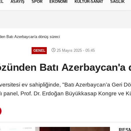
EL
ASAYİŞ
SPOR
EKONOMİ
KÜLTÜR-SANAT
SAĞLIK
7 AĞUSTOS 2026, CUMA
en Batı Azerbaycan'a dönüş süreci
25 Mayıs 2025 - 05:45
GENEL
zünden Batı Azerbaycan'a 
iversitesi ev sahipliğinde, "Batı Azerbaycan’a Geri
ı panel, Prof. Dr. Erdoğan Büyükkasap Kongre ve 
RESM