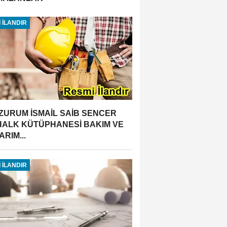
 İLANDIR
ZURUM İSMAİL SAİB SENCER
 HALK KÜTÜPHANESİ BAKIM VE
RIM...
 İLANDIR