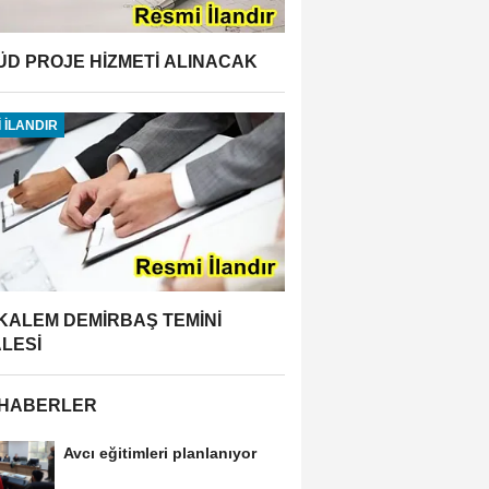
ÜD PROJE HİZMETİ ALINACAK
 İLANDIR
 KALEM DEMİRBAŞ TEMİNİ
ALESİ
 HABERLER
Avcı eğitimleri planlanıyor