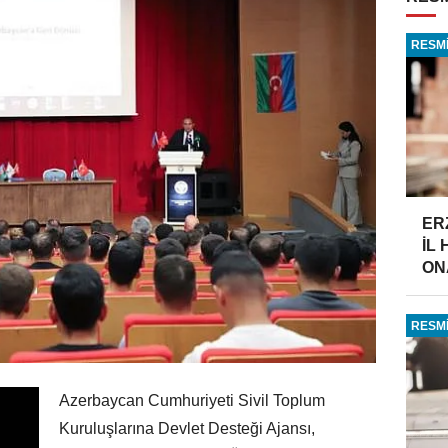
RESMİ
ER
İL
ONA
RESMİ
Azerbaycan Cumhuriyeti Sivil Toplum
Kuruluşlarına Devlet Desteği Ajansı,