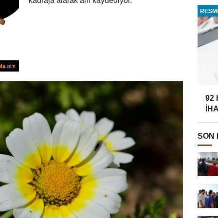
kadraja alarak anı kaydediyor.
RESMİ
92
İH
SON