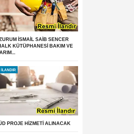
ZURUM İSMAİL SAİB SENCER
 HALK KÜTÜPHANESİ BAKIM VE
RIM...
 İLANDIR
ÜD PROJE HİZMETİ ALINACAK