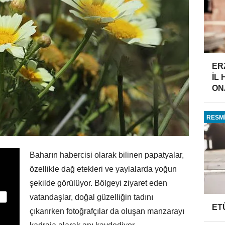
ER
İL
ONA
RESMİ
Baharın habercisi olarak bilinen papatyalar,
özellikle dağ etekleri ve yaylalarda yoğun
şekilde görülüyor. Bölgeyi ziyaret eden
vatandaşlar, doğal güzelliğin tadını
ET
çıkarırken fotoğrafçılar da oluşan manzarayı