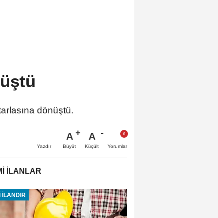
nüştü
 tarlasına dönüştü.
A
A
Büyüt
Küçült
Yazdır
Yorumlar
İ İLANLAR
 İLANDIR