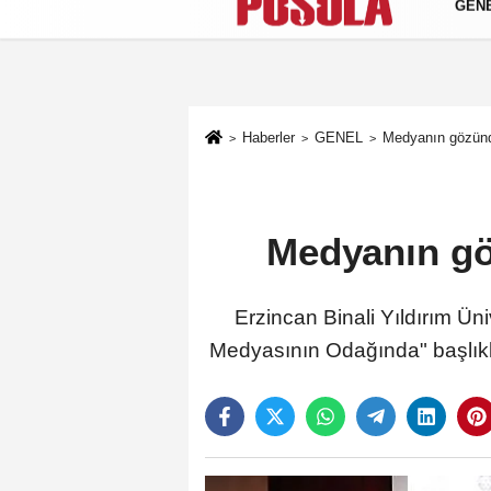
GEN
Künye
İletişim
Gizlilik Politikası
Haberler
GENEL
Medyanın gözünd
Medyanın gö
Erzincan Binali Yıldırım Ün
Medyasının Odağında" başlıkl