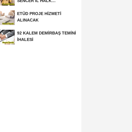
SENCER İL HALK
KÜTÜPHANESİ BAKIM VE
ETÜD PROJE HİZMETİ
ONARIM...
ALINACAK
92 KALEM DEMİRBAŞ TEMİNİ
İHALESİ