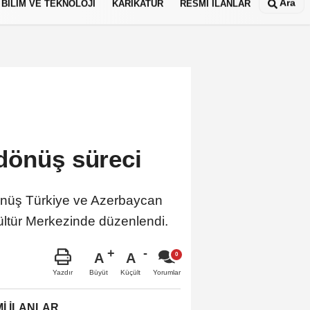
Ara
BİLİM VE TEKNOLOJİ
KARİKATÜR
RESMİ İLANLAR
dönüş süreci
 Dönüş Türkiye ve Azerbaycan
Kültür Merkezinde düzenlendi.
A
A
Büyüt
Küçült
Yazdır
Yorumlar
İ İLANLAR