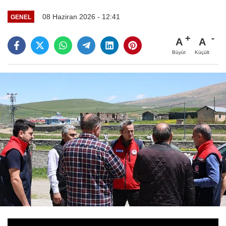
08 Haziran 2026 - 12:41
GENEL
A
A
Büyüt
Küçült