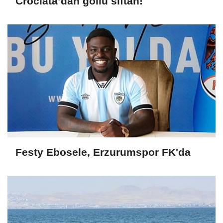
Crociata’dan gollü siftah!
Festy Ebosele, Erzurumspor FK'da