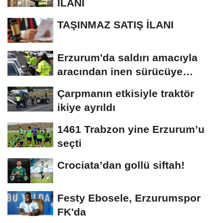
İLANI
TAŞINMAZ SATIŞ İLANI
Erzurum'da saldırı amacıyla
aracından inen sürücüye
bedeli ağır...
Çarpmanın etkisiyle traktör
ikiye ayrıldı
1461 Trabzon yine Erzurum’u
seçti
Crociata’dan gollü siftah!
Festy Ebosele, Erzurumspor
FK'da