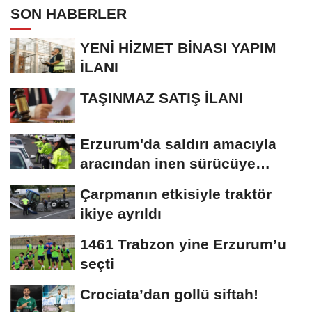
SON HABERLER
YENİ HİZMET BİNASI YAPIM
İLANI
TAŞINMAZ SATIŞ İLANI
Erzurum'da saldırı amacıyla
aracından inen sürücüye
bedeli ağır...
Çarpmanın etkisiyle traktör
ikiye ayrıldı
1461 Trabzon yine Erzurum’u
seçti
Crociata’dan gollü siftah!