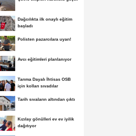
Dağcılıkta ilk onaylı eğitim
başladı
Polisten pazarcılara uyarı!
Avcı eğitimleri planlanıyor
Tarıma Dayalı İhtisas OSB
için kolları sıvadılar
Tarih sıvaların altından çıktı
Kızılay gönülleri ev ev iyilik
dağıtıyor