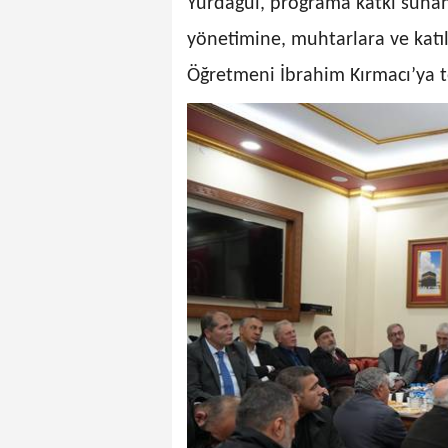
Yurdagül, programa katkı sunan
yönetimine, muhtarlara ve katılı
Öğretmeni İbrahim Kırmacı’ya te