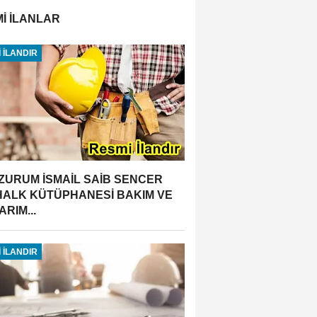
İ İLANLAR
 İLANDIR
ZURUM İSMAİL SAİB SENCER
 HALK KÜTÜPHANESİ BAKIM VE
RIM...
 İLANDIR