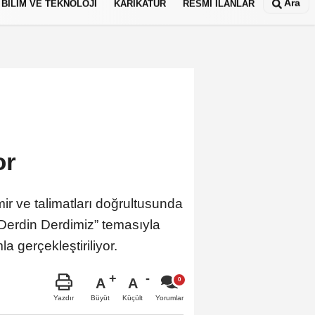
Ara
BİLİM VE TEKNOLOJİ
KARİKATÜR
RESMİ İLANLAR
or
ir ve talimatları doğrultusunda
Derdin Derdimiz” temasıyla
a gerçekleştiriliyor.
A
A
Büyüt
Küçült
Yazdır
Yorumlar