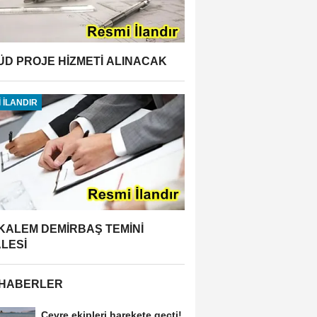
ÜD PROJE HİZMETİ ALINACAK
 İLANDIR
 KALEM DEMİRBAŞ TEMİNİ
ALESİ
 HABERLER
Çevre ekipleri harekete geçti!