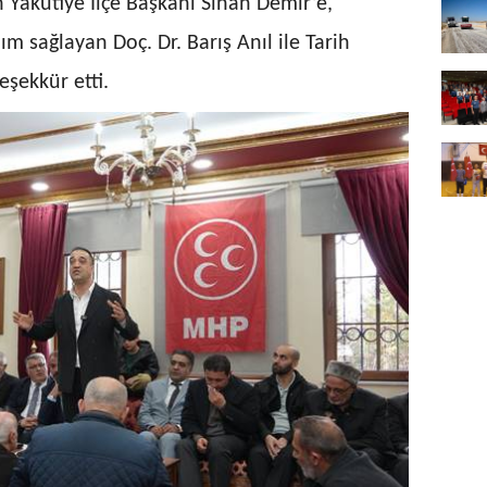
 Yakutiye İlçe Başkanı Sinan Demir’e,
m sağlayan Doç. Dr. Barış Anıl ile Tarih
şekkür etti.