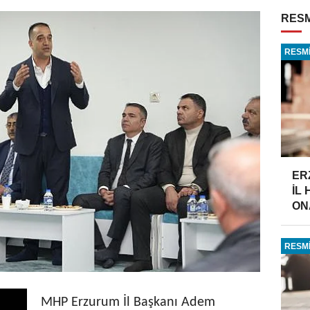
RESM
RESMİ
ER
İL
ONA
RESMİ
MHP Erzurum İl Başkanı Adem