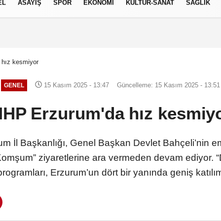
EL
ASAYİŞ
SPOR
EKONOMİ
KÜLTÜR-SANAT
SAĞLIK
7 AĞUSTOS 2026, CUMA
hız kesmiyor
15 Kasım 2025 - 13:47
Güncelleme: 15 Kasım 2025 - 13:51
GENEL
HP Erzurum'da hız kesmiy
urum İl Başkanlığı, Genel Başkan Devlet Bahçeli’nin em
r Komşum” ziyaretlerine ara vermeden devam ediyor. “
ogramları, Erzurum’un dört bir yanında geniş katılıml