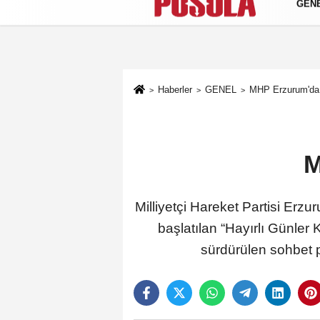
GEN
Künye
İletişim
Gizlilik Politikası
Haberler
GENEL
MHP Erzurum'da 
M
Milliyetçi Hareket Partisi Erz
başlatılan “Hayırlı Günle
sürdürülen sohbet pr