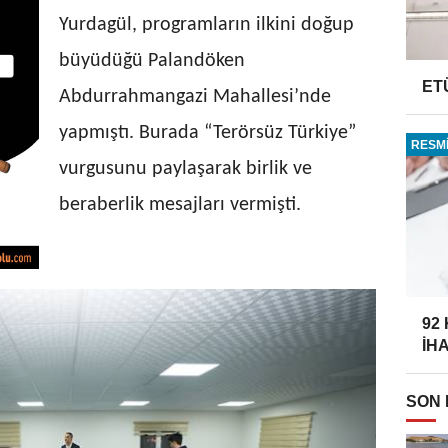
Yurdagül, programların ilkini doğup
büyüdüğü Palandöken
ET
Abdurrahmangazi Mahallesi’nde
yapmıştı. Burada “Terörsüz Türkiye”
RESMİ
vurgusunu paylaşarak birlik ve
beraberlik mesajları vermişti.
92
İH
SON