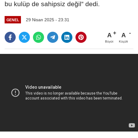
bu kulüp de sahipsiz değil” dedi.
29 Nisan 2025 - 23:31
GENEL
A
A
Büyüt
Küçült