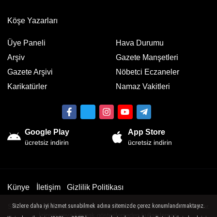
Köşe Yazarları
Üye Paneli
Hava Durumu
Arşiv
Gazete Manşetleri
Gazete Arşivi
Nöbetci Eczaneler
Karikatürler
Namaz Vakitleri
Google Play
App Store
ücretsiz indirin
ücretsiz indirin
Künye
İletişim
Gizlilik Politikası
Sizlere daha iyi hizmet sunabilmek adına sitemizde çerez konumlandırmaktayız.
Sitemizde bulunan yazı , video, fotoğraf ve haberlerin her hakkı saklıdır.
İzinsiz veya kaynak gösterilemeden kullanılamaz.