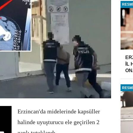
RESMİ
ER
İL
ONA
RESMİ
Erzincan'da midelerinde kapsüller
halinde uyuşturucu ele geçirilen 2
zanlı tutuklandı.