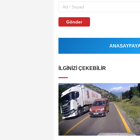
Gönder
ANASAYFAYA 
İLGINIZI ÇEKEBILIR