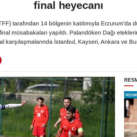
final heyecanı
TFF) tarafından 14 bölgenin katılımıyla Erzurum'd
rı final müsabakaları yapıldı. Palandöken Dağı etekler
l karşılaşmalarında İstanbul, Kayseri, Ankara ve Bur
RESM
RESMİ