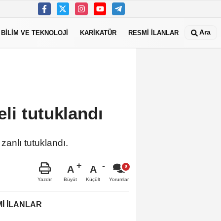
Ara
BİLİM VE TEKNOLOJİ
KARİKATÜR
RESMİ İLANLAR
li tutuklandı
zanlı tutuklandı.
A
A
Büyüt
Küçült
Yazdır
Yorumlar
İ İLANLAR