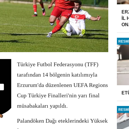
ER
İL
ONA
RESMİ
Türkiye Futbol Federasyonu (TFF)
tarafından 14 bölgenin katılımıyla
Erzurum'da düzenlenen UEFA Regions
ET
Cup Türkiye Finalleri'nin yarı final
müsabakaları yapıldı.
RESMİ
Palandöken Dağı eteklerindeki Yüksek