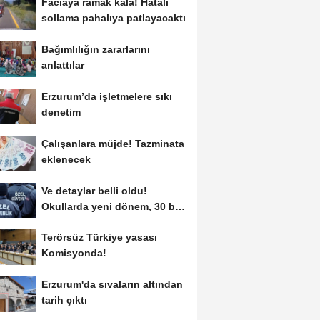
Faciaya ramak kala! Hatalı
sollama pahalıya patlayacaktı
Bağımlılığın zararlarını
anlattılar
Erzurum’da işletmelere sıkı
denetim
Çalışanlara müjde! Tazminata
eklenecek
Ve detaylar belli oldu!
Okullarda yeni dönem, 30 bin
kişi işe alınacak...
Terörsüz Türkiye yasası
Komisyonda!
Erzurum'da sıvaların altından
tarih çıktı