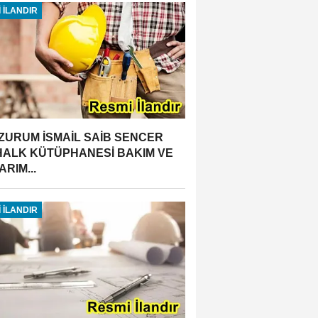
 İLANDIR
ZURUM İSMAİL SAİB SENCER
 HALK KÜTÜPHANESİ BAKIM VE
RIM...
 İLANDIR