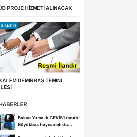
ÜD PROJE HİZMETİ ALINACAK
 İLANDIR
 KALEM DEMİRBAŞ TEMİNİ
ALESİ
 HABERLER
Bakan Yumaklı GEKİS'i tanıttı!
Büyükbaş hayvancılıkta
"dijital...