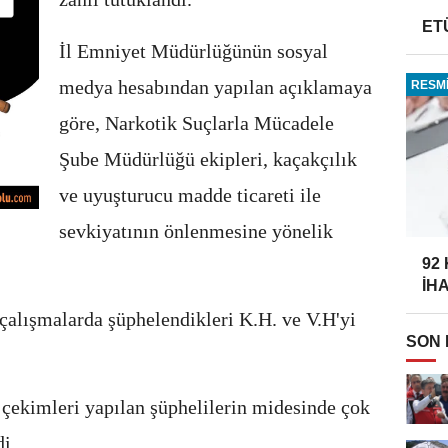
ET
İl Emniyet Müdürlüğünün sosyal
medya hesabından yapılan açıklamaya
RESMİ
göre, Narkotik Suçlarla Mücadele
Şube Müdürlüğü ekipleri, kaçakçılık
ve uyuşturucu madde ticareti ile
sevkiyatının önlenmesine yönelik
92
İH
çalışmalarda şüphelendikleri K.H. ve V.H'yi
SON
çekimleri yapılan şüphelilerin midesinde çok
di.