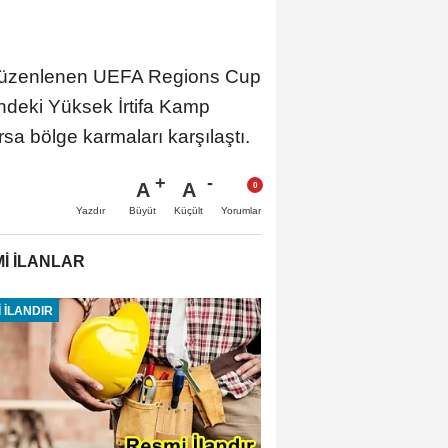
a düzenlenen UEFA Regions Cup
indeki Yüksek İrtifa Kamp
sa bölge karmaları karşılaştı.
A
A
Büyüt
Küçült
Yazdır
Yorumlar
İ İLANLAR
 İLANDIR