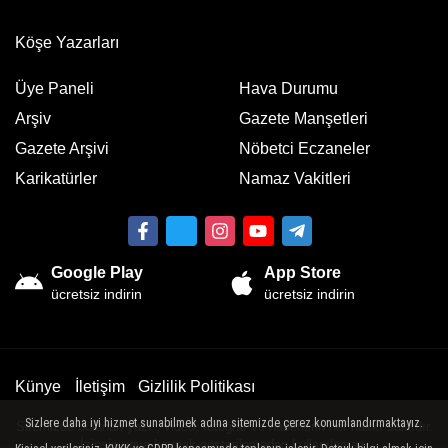
Köşe Yazarları
Üye Paneli
Hava Durumu
Arşiv
Gazete Manşetleri
Gazete Arşivi
Nöbetci Eczaneler
Karikatürler
Namaz Vakitleri
Google Play
App Store
ücretsiz indirin
ücretsiz indirin
Künye
İletişim
Gizlilik Politikası
Sizlere daha iyi hizmet sunabilmek adına sitemizde çerez konumlandırmaktayız.
Sitemizde bulunan yazı , video, fotoğraf ve haberlerin her hakkı saklıdır.
İzinsiz veya kaynak gösterilemeden kullanılamaz.