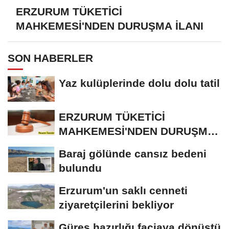
ERZURUM TÜKETİCİ
MAHKEMESİ'NDEN DURUŞMA İLANI
SON HABERLER
Yaz kulüplerinde dolu dolu tatil
ERZURUM TÜKETİCİ
MAHKEMESİ'NDEN DURUŞMA
İLANI
Baraj gölünde cansız bedeni
bulundu
Erzurum'un saklı cenneti
ziyaretçilerini bekliyor
Güreş hazırlığı faciaya dönüştü