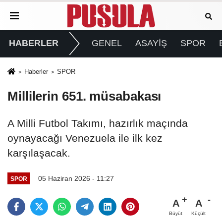
HABERLER
GENEL
ASAYİŞ
SPOR
Haberler
SPOR
Millilerin 651. müsabakası
A Milli Futbol Takımı, hazırlık maçında
oynayacağı Venezuela ile ilk kez
karşılaşacak.
05 Haziran 2026 - 11:27
SPOR
A
A
Büyüt
Küçült