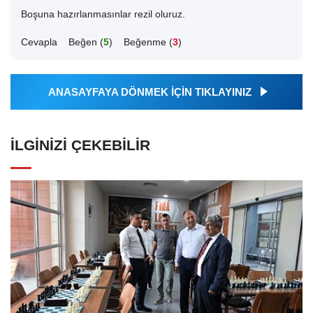
Boşuna hazırlanmasınlar rezil oluruz.
Cevapla
Beğen (
5
)
Beğenme (
3
)
ANASAYFAYA DÖNMEK İÇİN TIKLAYINIZ
İLGINIZI ÇEKEBILIR