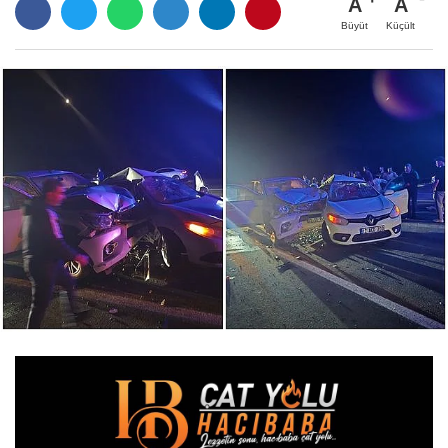
A
A
Büyüt
Küçült