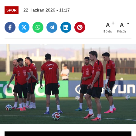
22 Haziran 2026 - 11:17
SPOR
A
A
Büyüt
Küçült