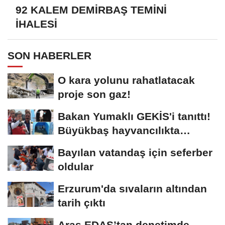
92 KALEM DEMİRBAŞ TEMİNİ
İHALESİ
SON HABERLER
O kara yolunu rahatlatacak
proje son gaz!
Bakan Yumaklı GEKİS'i tanıttı!
Büyükbaş hayvancılıkta
"dijital...
Bayılan vatandaş için seferber
oldular
Erzurum'da sıvaların altından
tarih çıktı
Aras EDAŞ’tan denetimde