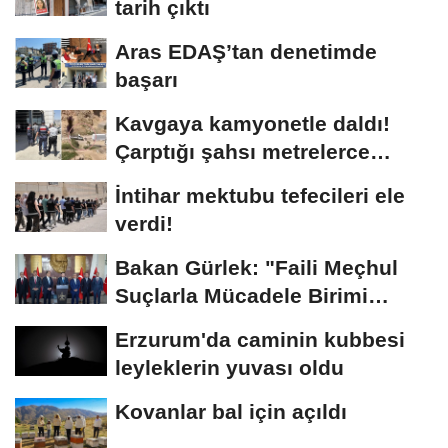
tarih çıktı
Aras EDAŞ’tan denetimde
başarı
Kavgaya kamyonetle daldı!
Çarptığı şahsı metrelerce
sürükledi
İntihar mektubu tefecileri ele
verdi!
Bakan Gürlek: "Faili Meçhul
Suçlarla Mücadele Birimi
kurduk"
Erzurum'da caminin kubbesi
leyleklerin yuvası oldu
Kovanlar bal için açıldı