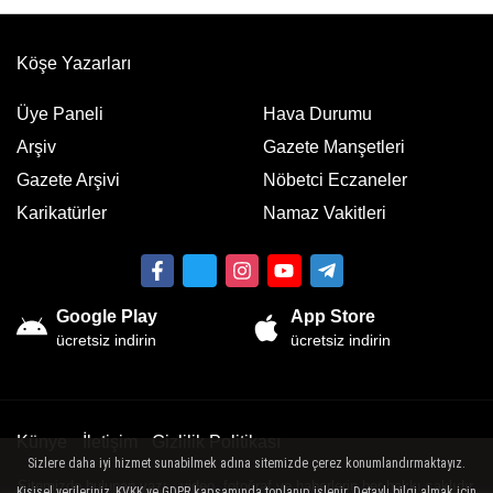
Köşe Yazarları
Üye Paneli
Hava Durumu
Arşiv
Gazete Manşetleri
Gazete Arşivi
Nöbetci Eczaneler
Karikatürler
Namaz Vakitleri
Google Play
App Store
ücretsiz indirin
ücretsiz indirin
Künye
İletişim
Gizlilik Politikası
Sizlere daha iyi hizmet sunabilmek adına sitemizde çerez konumlandırmaktayız.
Sitemizde bulunan yazı , video, fotoğraf ve haberlerin her hakkı saklıdır.
Kişisel verileriniz, KVKK ve GDPR kapsamında toplanıp işlenir. Detaylı bilgi almak için