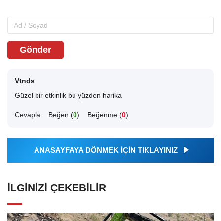
Gönder
Vtnds
Güzel bir etkinlik bu yüzden harika
Cevapla
Beğen (
0
)
Beğenme (
0
)
ANASAYFAYA DÖNMEK İÇİN TIKLAYINIZ
İLGINIZI ÇEKEBILIR