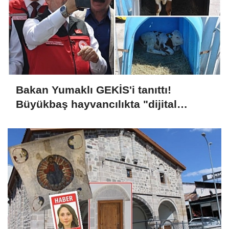
Bakan Yumaklı GEKİS'i tanıttı!
Büyükbaş hayvancılıkta "dijital
kimlik" dönemi başladı