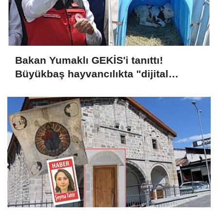
Bakan Yumaklı GEKİS'i tanıttı!
Büyükbaş hayvancılıkta "dijital
kimlik" dönemi başladı