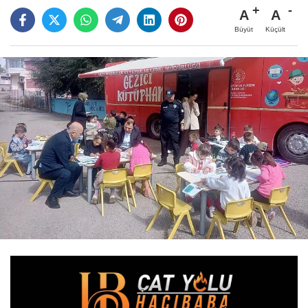
A
A
Büyüt
Küçült