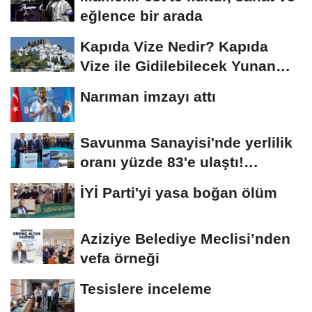
eğlence bir arada
Kapıda Vize Nedir? Kapıda
Vize ile Gidilebilecek Yunan
Adaları
Narıman imzayı attı
Savunma Sanayisi'nde yerlilik
oranı yüzde 83'e ulaştı!
Erzurum da...
İYİ Parti'yi yasa boğan ölüm
Aziziye Belediye Meclisi’nden
vefa örneği
Tesislere inceleme