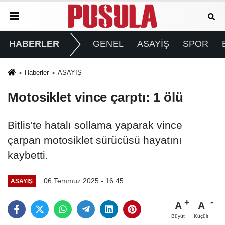
HABERLER
GENEL
ASAYİŞ
SPOR
Haberler
ASAYİŞ
Motosiklet vince çarptı: 1 ölü
Bitlis'te hatalı sollama yaparak vince
çarpan motosiklet sürücüsü hayatını
kaybetti.
06 Temmuz 2025 - 16:45
ASAYİŞ
A
A
Büyüt
Küçült