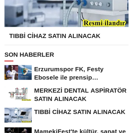
TIBBİ CİHAZ SATIN ALINACAK
SON HABERLER
Erzurumspor FK, Festy
Ebosele ile prensip
anlaşmasına vardı
MERKEZİ DENTAL ASPİRATÖR
SATIN ALINACAK
TIBBİ CİHAZ SATIN ALINACAK
MamekiFest'te kültür, sanat ve