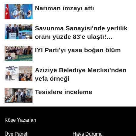
Adaları
Narıman imzayı attı
Savunma Sanayisi'nde yerlilik
oranı yüzde 83'e ulaştı!
Erzurum da...
İYİ Parti'yi yasa boğan ölüm
Aziziye Belediye Meclisi’nden
vefa örneği
Tesislere inceleme
Köşe Yazarları
Üye Paneli
Hava Durumu