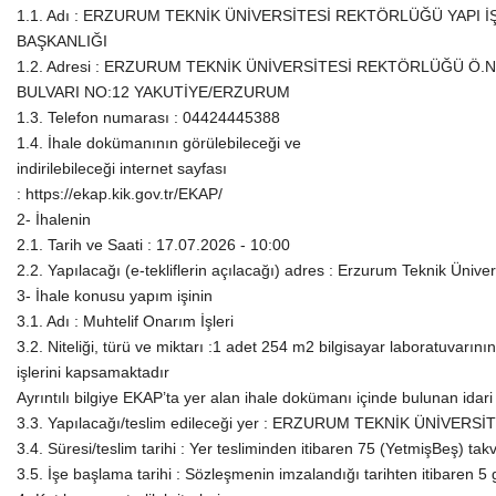
1.1. Adı : ERZURUM TEKNİK ÜNİVERSİTESİ REKTÖRLÜĞÜ YAPI İ
BAŞKANLIĞI
1.2. Adresi : ERZURUM TEKNİK ÜNİVERSİTESİ REKTÖRLÜĞÜ Ö.
BULVARI NO:12 YAKUTİYE/ERZURUM
1.3. Telefon numarası : 04424445388
1.4. İhale dokümanının görülebileceği ve
indirilebileceği internet sayfası
: https://ekap.kik.gov.tr/EKAP/
2- İhalenin
2.1. Tarih ve Saati : 17.07.2026 - 10:00
2.2. Yapılacağı (e-tekliflerin açılacağı) adres : Erzurum Teknik Üniver
3- İhale konusu yapım işinin
3.1. Adı : Muhtelif Onarım İşleri
3.2. Niteliği, türü ve miktarı :1 adet 254 m2 bilgisayar laboratuvarı
işlerini kapsamaktadır
Ayrıntılı bilgiye EKAP’ta yer alan ihale dokümanı içinde bulunan idari
3.3. Yapılacağı/teslim edileceği yer : ERZURUM TEKNİK ÜNİVERS
3.4. Süresi/teslim tarihi : Yer tesliminden itibaren 75 (YetmişBeş) ta
3.5. İşe başlama tarihi : Sözleşmenin imzalandığı tarihten itibaren 5 