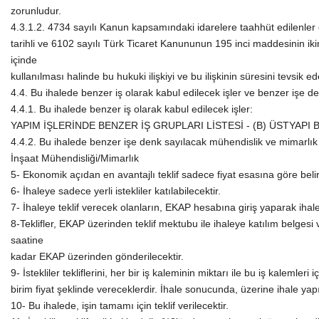
zorunludur.
4.3.1.2. 4734 sayılı Kanun kapsamındaki idarelere taahhüt edilenler d
tarihli ve 6102 sayılı Türk Ticaret Kanununun 195 inci maddesinin iki
içinde
kullanılması halinde bu hukuki ilişkiyi ve bu ilişkinin süresini tevsik
4.4. Bu ihalede benzer iş olarak kabul edilecek işler ve benzer işe d
4.4.1. Bu ihalede benzer iş olarak kabul edilecek işler:
YAPIM İŞLERİNDE BENZER İŞ GRUPLARI LİSTESİ - (B) ÜSTYAPI BİN
4.4.2. Bu ihalede benzer işe denk sayılacak mühendislik ve mimarlık
İnşaat Mühendisliği/Mimarlık
5- Ekonomik açıdan en avantajlı teklif sadece fiyat esasına göre belir
6- İhaleye sadece yerli istekliler katılabilecektir.
7- İhaleye teklif verecek olanların, EKAP hesabına giriş yaparak iha
8-Teklifler, EKAP üzerinden teklif mektubu ile ihaleye katılım belgesi 
saatine
kadar EKAP üzerinden gönderilecektir.
9- İstekliler tekliflerini, her bir iş kaleminin miktarı ile bu iş kalemle
birim fiyat şeklinde vereceklerdir. İhale sonucunda, üzerine ihale yapı
10- Bu ihalede, işin tamamı için teklif verilecektir.