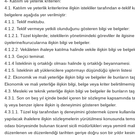
4- Katılım ve yeterlik kriterleri:
4.1. Katılım ve yeterlik kriterlerine ilişkin istekliler tarafından e-tekl
belgelere aşağıda yer verilmiştir:
4.1.1. Teklif mektubu.
4.1.2. Teklif vermeye yetkili olunduğunu gösteren bilgi ve belgeler:
4.1.2.1. Tüzel kişilerde; isteklilerin yönetimindeki görevliler ile ilgisi
üyelerine/kurucularına ilişkin bilgi ve belgeler.
4.1.2.2. Vekâleten ihaleye katılma halinde vekile ilişkin bilgi ve belgel
4.1.3. Geçici teminat.
4.1.4 İsteklinin iş ortaklığı olması halinde iş ortaklığı beyannamesi.
4.1.5. İsteklinin alt yüklenicilere yaptırmayı düşündüğü işlerin listesi
4.2. Ekonomik ve mali yeterliğe ilişkin bilgi ve belgeler ile bunların t
Ekonomik ve mali yeterliğe ilişkin bilgi, belge veya kriter belirtilmemişt
4.3. Mesleki ve teknik yeterliğe ilişkin bilgi ve belgeler ile bunların ta
4.3.1. Son on beş yıl içinde bedel içeren bir sözleşme kapsamında t
iş veya benzer işlere ilişkin iş deneyimini gösteren belgeler.
4.3.1.1. Tüzel kişi tarafından iş deneyimini göstermek üzere kullanıla
yapılacak ihalelere ilişkin sözleşmelerin yürütülmesi konusunda temsil
odası bünyesinde bulunan ticaret sicili müdürlükleri veya yeminli ma
düzenlenen ve düzenlendiği tarihten geriye doğru son bir yıldır kesi