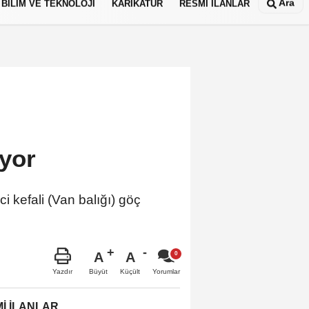
Ara
BİLİM VE TEKNOLOJİ
KARİKATÜR
RESMİ İLANLAR
yor
i kefali (Van balığı) göç
A
A
Büyüt
Küçült
Yazdır
Yorumlar
İ İLANLAR