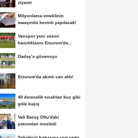
ziyaret
Milyonlarca emeklinin
maaşında kesinti yapılacak!
Vanspor yeni sezon
hazırlıklarını Erzurum'da
sürdürüyor
Dadaş’a güvenoyu
Erzurum'da akıntı can aldı!
40 derecelik sıcaktan buz gibi
göle kaçış
Vali Baruş Oltu'daki
yatırımları inceledi
Şehidinin babasına son veda