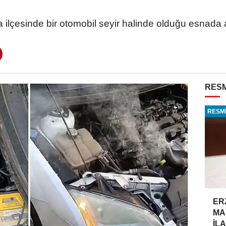
ilçesinde bir otomobil seyir halinde olduğu esnada
RESM
RESMİ
ER
MA
İLA