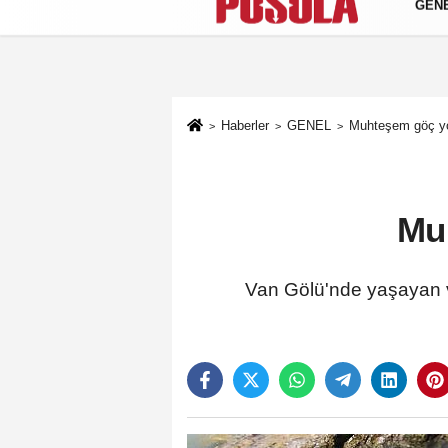
GEN
Künye
İletişim
Gizlilik Politikası
Haberler
GENEL
Muhteşem göç yo
Mu
Van Gölü'nde yaşayan ve 