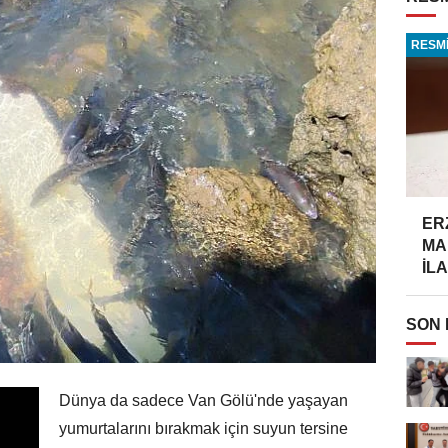
RESMİ
ER
MA
İLA
SON
Dünya da sadece Van Gölü'nde yaşayan
yumurtalarını bırakmak için suyun tersine