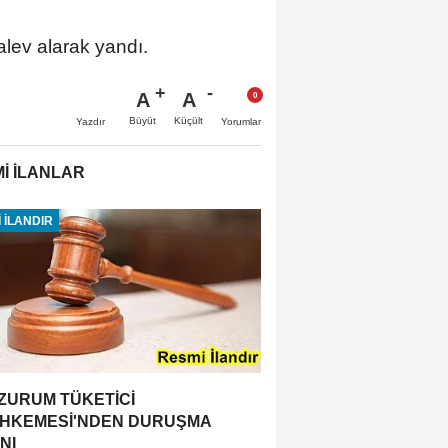
 alev alarak yandı.
A
A
Büyüt
Küçült
Yazdır
Yorumlar
İ İLANLAR
 İLANDIR
ZURUM TÜKETİCİ
HKEMESİ'NDEN DURUŞMA
NI