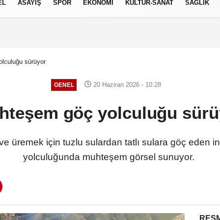
EL
ASAYİŞ
SPOR
EKONOMİ
KÜLTÜR-SANAT
SAĞLIK
6 AĞUSTOS 2026, PERŞEMBE
lculuğu sürüyor
20 Haziran 2026 - 10:28
GENEL
hteşem göç yolculuğu sürü
üremek için tuzlu sulardan tatlı sulara göç eden inc
yolculuğunda muhteşem görsel sunuyor.
RESM