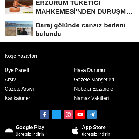
ERZURUM TÜKETİCİ
MAHKEMESİ'NDEN DURUŞMA
İLANI
Baraj gölünde cansız bedeni
bulundu
Köşe Yazarları
Üye Paneli
Hava Durumu
Arşiv
Gazete Manşetleri
Gazete Arşivi
Nöbetci Eczaneler
Karikatürler
Namaz Vakitleri
Google Play
App Store
ücretsiz indirin
ücretsiz indirin