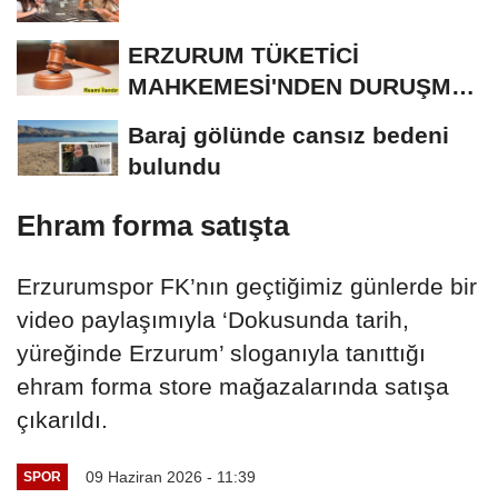
ERZURUM TÜKETİCİ
MAHKEMESİ'NDEN DURUŞMA
İLANI
Baraj gölünde cansız bedeni
bulundu
Ehram forma satışta
Erzurumspor FK’nın geçtiğimiz günlerde bir
video paylaşımıyla ‘Dokusunda tarih,
yüreğinde Erzurum’ sloganıyla tanıttığı
ehram forma store mağazalarında satışa
çıkarıldı.
09 Haziran 2026 - 11:39
SPOR