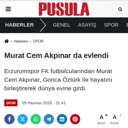
HABERLER
GENEL
ASAYİŞ
SPOR
Haberler
SPOR
Murat Cem Akpınar da evlendi
Erzurumspor FK futbolcularından Murat
Cem Akpınar, Gonca Öztürk ile hayatını
birleştirerek dünya evine girdi.
09 Haziran 2026 - 11:41
SPOR
A
A
Büyüt
Küçült