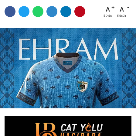
A
A
Büyüt
Küçült