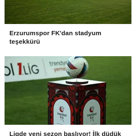
Erzurumspor FK'dan stadyum
teşekkürü
Ligde yeni sezon başlıyor! İlk düdük