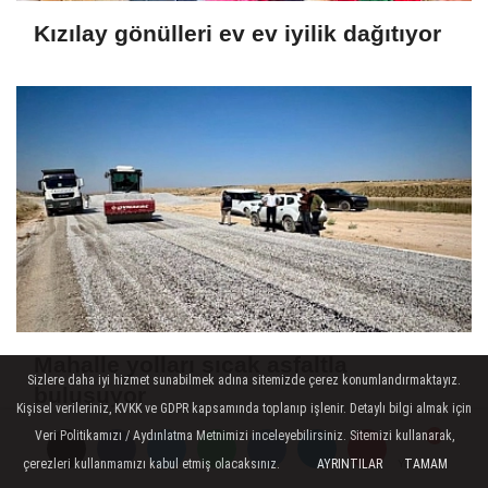
Kızılay gönülleri ev ev iyilik dağıtıyor
Mahalle yolları sıcak asfaltla
Sizlere daha iyi hizmet sunabilmek adına sitemizde çerez konumlandırmaktayız.
buluşuyor
Kişisel verileriniz, KVKK ve GDPR kapsamında toplanıp işlenir. Detaylı bilgi almak için
Veri Politikamızı / Aydınlatma Metnimizi inceleyebilirsiniz. Sitemizi kullanarak,
çerezleri kullanmamızı kabul etmiş olacaksınız.
AYRINTILAR
TAMAM
Yorumlar
Yorumlar