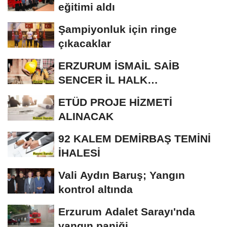
eğitimi aldı
Şampiyonluk için ringe
çıkacaklar
ERZURUM İSMAİL SAİB
SENCER İL HALK
KÜTÜPHANESİ BAKIM VE
ETÜD PROJE HİZMETİ
ONARIM...
ALINACAK
92 KALEM DEMİRBAŞ TEMİNİ
İHALESİ
Vali Aydın Baruş; Yangın
kontrol altında
Erzurum Adalet Sarayı'nda
yangın paniği