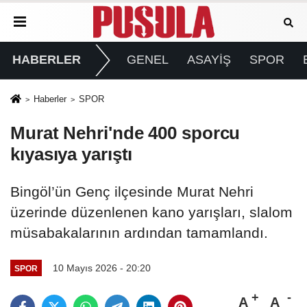
HABERLER
GENEL
ASAYİŞ
SPOR
Haberler
SPOR
Murat Nehri'nde 400 sporcu
kıyasıya yarıştı
Bingöl’ün Genç ilçesinde Murat Nehri
üzerinde düzenlenen kano yarışları, slalom
müsabakalarının ardından tamamlandı.
10 Mayıs 2026 - 20:20
SPOR
A
A