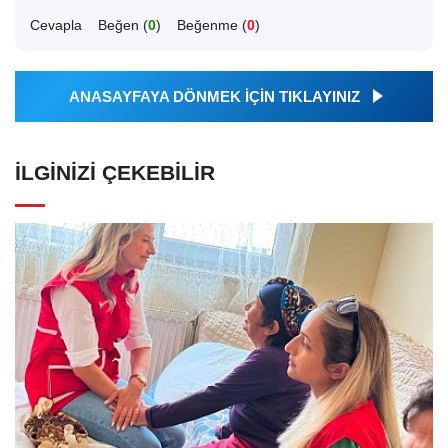
Cevapla
Beğen (
0
)
Beğenme (
0
)
ANASAYFAYA DÖNMEK İÇİN TIKLAYINIZ
İLGINIZI ÇEKEBILIR