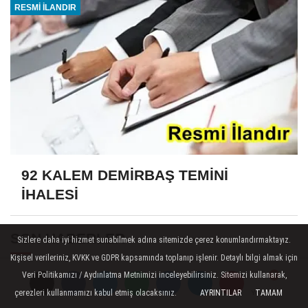
RESMİ İLANDIR
92 KALEM DEMİRBAŞ TEMİNİ
İHALESİ
SON HABERLER
Sizlere daha iyi hizmet sunabilmek adına sitemizde çerez konumlandırmaktayız.
Kişisel verileriniz, KVKK ve GDPR kapsamında toplanıp işlenir. Detaylı bilgi almak için
Savunma Sanayisi'nde yerlilik
Veri Politikamızı / Aydınlatma Metnimizi inceleyebilirsiniz. Sitemizi kullanarak,
oranı yüzde 83'e ulaştı!
çerezleri kullanmamızı kabul etmiş olacaksınız.
AYRINTILAR
TAMAM
Yorumlar
Yorumlar