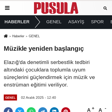
HABERLER
GENEL
ASAYİŞ
SPOR
Haberler
GENEL
Müzikle yeniden başlangıç
Elazığ'da denetimli serbestlik tedbiri
altındaki çocuklara toplumla uyum
süreçlerini güçlendirmek için müzik ve
enstrüman eğitimi veriliyor.
02 Aralık 2025 - 12:40
GENEL
A
A