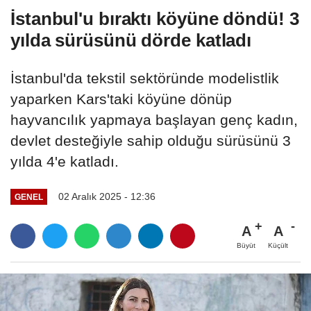
"dijital...
İstanbul'u bıraktı köyüne döndü! 3
yılda sürüsünü dörde katladı
İstanbul'da tekstil sektöründe modelistlik
yaparken Kars'taki köyüne dönüp
hayvancılık yapmaya başlayan genç kadın,
devlet desteğiyle sahip olduğu sürüsünü 3
yılda 4'e katladı.
02 Aralık 2025 - 12:36
GENEL
A
A
Büyüt
Küçült