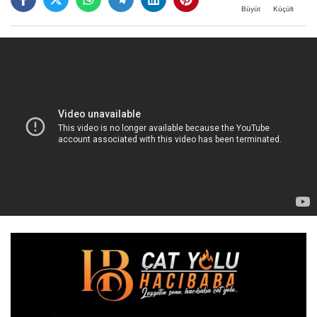
Büyüt
Küçült