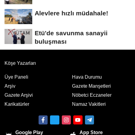
Alevlere hızlı müdahale!
Etü'de savunma sanayii
buluşması
Köşe Yazarları
Üye Paneli
Hava Durumu
Arşiv
Gazete Manşetleri
Gazete Arşivi
Nöbetci Eczaneler
Karikatürler
Namaz Vakitleri
Google Play
App Store