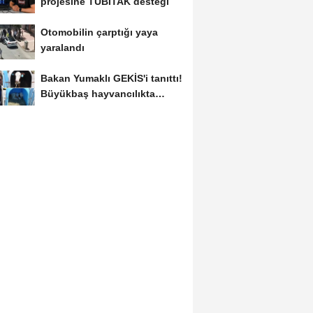
projesine TÜBİTAK desteği
Otomobilin çarptığı yaya
yaralandı
Bakan Yumaklı GEKİS'i tanıttı!
Büyükbaş hayvancılıkta
"dijital...