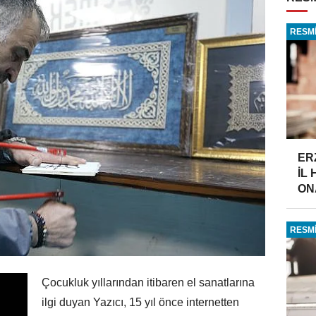
RESMİ
ER
İL
ONA
RESMİ
Çocukluk yıllarından itibaren el sanatlarına
ilgi duyan Yazıcı, 15 yıl önce internetten