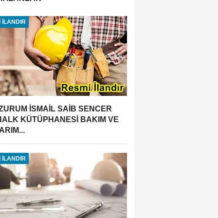
 İLANDIR
ZURUM İSMAİL SAİB SENCER
 HALK KÜTÜPHANESİ BAKIM VE
RIM...
 İLANDIR