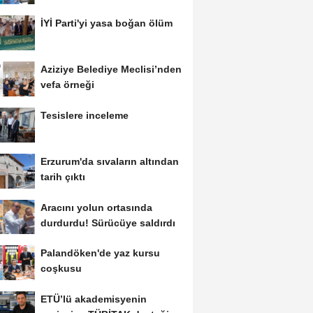
Erzurum da...
İYİ Parti'yi yasa boğan ölüm
Aziziye Belediye Meclisi’nden
vefa örneği
Tesislere inceleme
Erzurum'da sıvaların altından
tarih çıktı
Aracını yolun ortasında
durdurdu! Sürücüye saldırdı
Palandöken'de yaz kursu
coşkusu
ETÜ’lü akademisyenin