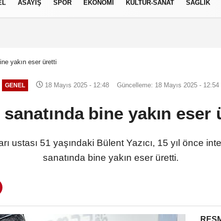
EL
ASAYİŞ
SPOR
EKONOMİ
KÜLTÜR-SANAT
SAĞLIK
7 AĞUSTOS 2026, CUMA
ne yakın eser üretti
18 Mayıs 2025 - 12:48
Güncelleme: 18 Mayıs 2025 - 12:54
GENEL
 sanatında bine yakın eser ü
ı ustası 51 yaşındaki Bülent Yazıcı, 15 yıl önce int
sanatında bine yakın eser üretti.
RESM