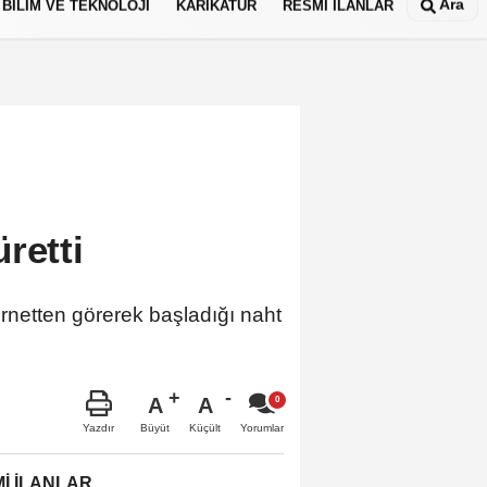
Ara
BİLİM VE TEKNOLOJİ
KARİKATÜR
RESMİ İLANLAR
retti
ernetten görerek başladığı naht
A
A
Büyüt
Küçült
Yazdır
Yorumlar
İ İLANLAR