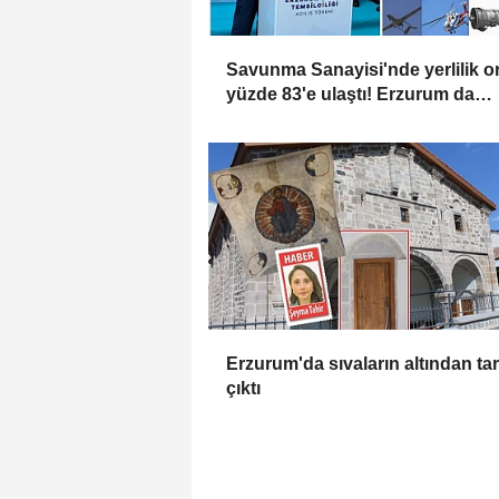
Savunma Sanayisi'nde yerlilik o
yüzde 83'e ulaştı! Erzurum da
ekosisteme dahil oluyor
Erzurum'da sıvaların altından tar
çıktı