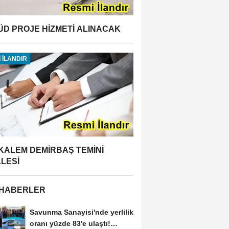
ÜD PROJE HİZMETİ ALINACAK
 İLANDIR
 KALEM DEMİRBAŞ TEMİNİ
ALESİ
 HABERLER
Savunma Sanayisi'nde yerlilik
oranı yüzde 83'e ulaştı!