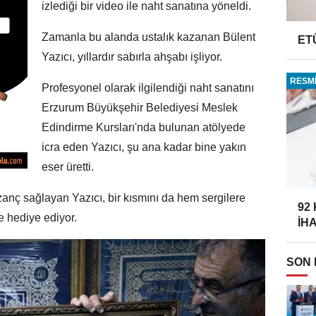
izlediği bir video ile naht sanatına yöneldi.
Zamanla bu alanda ustalık kazanan Bülent
ET
Yazıcı, yıllardır sabırla ahşabı işliyor.
RESMİ
Profesyonel olarak ilgilendiği naht sanatını
Erzurum Büyükşehir Belediyesi Meslek
Edindirme Kursları'nda bulunan atölyede
icra eden Yazıcı, şu ana kadar bine yakın
eser üretti.
zanç sağlayan Yazıcı, bir kısmını da hem sergilere
92
e hediye ediyor.
İH
SON