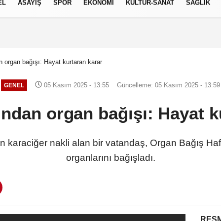
EL
ASAYİŞ
SPOR
EKONOMİ
KÜLTÜR-SANAT
SAĞLIK
7 AĞUSTOS 2026, CUMA
n organ bağışı: Hayat kurtaran karar
05 Kasım 2025 - 13:55
Güncelleme: 05 Kasım 2025 - 13:59
GENEL
ından organ bağışı: Hayat k
an karaciğer nakli alan bir vatandaş, Organ Bağış Haf
organlarını bağışladı.
RESM