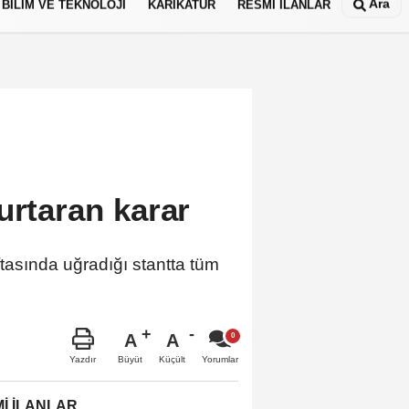
Ara
BİLİM VE TEKNOLOJİ
KARİKATÜR
RESMİ İLANLAR
urtaran karar
tasında uğradığı stantta tüm
A
A
Büyüt
Küçült
Yazdır
Yorumlar
İ İLANLAR