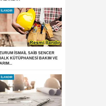
 İLANDIR
ZURUM İSMAİL SAİB SENCER
 HALK KÜTÜPHANESİ BAKIM VE
RIM...
 İLANDIR