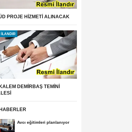
ÜD PROJE HİZMETİ ALINACAK
 İLANDIR
 KALEM DEMİRBAŞ TEMİNİ
ALESİ
 HABERLER
Avcı eğitimleri planlanıyor