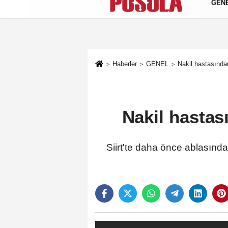
GEN
Künye
İletişim
Gizlilik Politikası
Haberler
GENEL
Nakil hastasında
Nakil hastas
Siirt'te daha önce ablasınd