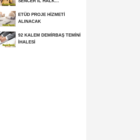
SENCER İL HALK
KÜTÜPHANESİ BAKIM VE
ETÜD PROJE HİZMETİ
ONARIM...
ALINACAK
92 KALEM DEMİRBAŞ TEMİNİ
İHALESİ