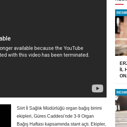
RESMİ
ER
İL
ONA
RESMİ
Siirt İl Sağlık Müdürlüğü organ bağış birimi
ekipleri, Güres Caddesi'nde 3-9 Organ
Bağış Haftası kapsamında stant açtı. Ekipler,