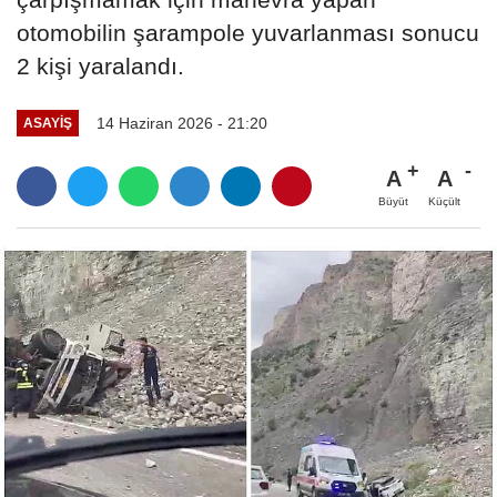
otomobilin şarampole yuvarlanması sonucu
2 kişi yaralandı.
14 Haziran 2026 - 21:20
ASAYİŞ
A
A
Büyüt
Küçült