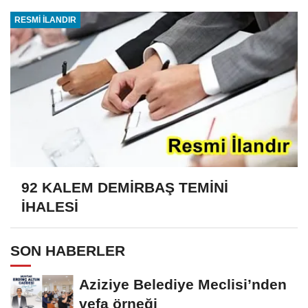
RESMİ İLANDIR
92 KALEM DEMİRBAŞ TEMİNİ
İHALESİ
SON HABERLER
Aziziye Belediye Meclisi’nden
vefa örneği