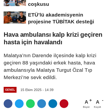
coşkusu
ETÜ’lü akademisyenin
projesine TÜBİTAK desteği
Hava ambulansı kalp krizi geçiren
hasta için havalandı
Malatya’nın Darende ilçesinde kalp krizi
geçiren 88 yaşındaki erkek hasta, hava
ambulansıyla Malatya Turgut Özal Tıp
Merkezi’ne sevk edildi.
15 Ekim 2025 - 14:39
GENEL
A
A
Büyüt
Küçült