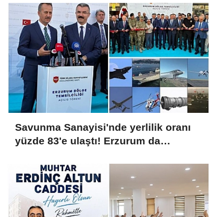
Savunma Sanayisi'nde yerlilik oranı
yüzde 83'e ulaştı! Erzurum da
ekosisteme dahil oluyor