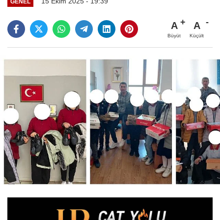
15 Ekim 2025 - 19:39
GENEL
A
A
Büyüt
Küçült