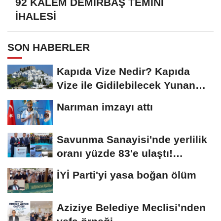
92 KALEM DEMİRBAŞ TEMİNİ
İHALESİ
SON HABERLER
Kapıda Vize Nedir? Kapıda
Vize ile Gidilebilecek Yunan
Adaları
Narıman imzayı attı
Savunma Sanayisi'nde yerlilik
oranı yüzde 83'e ulaştı!
Erzurum da...
İYİ Parti'yi yasa boğan ölüm
Aziziye Belediye Meclisi’nden