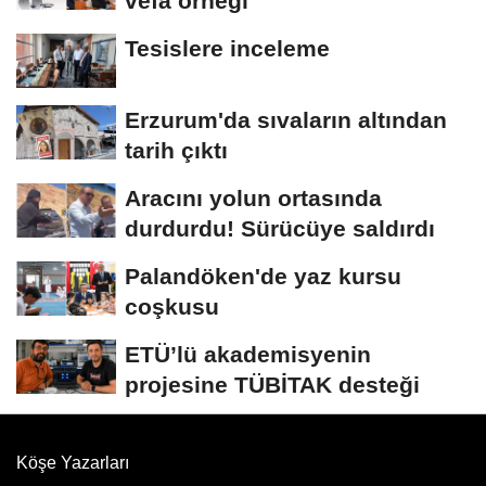
vefa örneği
Tesislere inceleme
Erzurum'da sıvaların altından
tarih çıktı
Aracını yolun ortasında
durdurdu! Sürücüye saldırdı
Palandöken'de yaz kursu
coşkusu
ETÜ’lü akademisyenin
projesine TÜBİTAK desteği
Köşe Yazarları