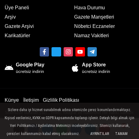
Üye Paneli
Hava Durumu
Arşiv
Gazete Manşetleri
Gazete Arşivi
Nöbetci Eczaneler
Karikatürler
Namaz Vakitleri
Google Play
App Store
ücretsiz indirin
ücretsiz indirin
Künye
İletişim
Gizlilik Politikası
Sizlere daha iyi hizmet sunabilmek adına sitemizde çerez konumlandırmaktayız.
Sitemizde bulunan yazı , video, fotoğraf ve haberlerin her hakkı saklıdır.
Kişisel verileriniz, KVKK ve GDPR kapsamında toplanıp işlenir. Detaylı bilgi almak için
İzinsiz veya kaynak gösterilemeden kullanılamaz.
Veri Politikamızı / Aydınlatma Metnimizi inceleyebilirsiniz. Sitemizi kullanarak,
çerezleri kullanmamızı kabul etmiş olacaksınız.
AYRINTILAR
TAMAM
Yorumlar
Yorumlar