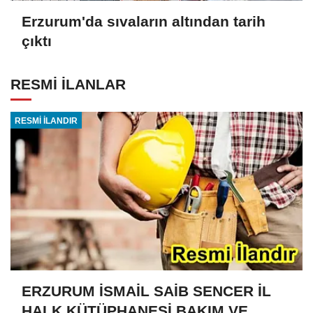
Erzurum'da sıvaların altından tarih
çıktı
RESMİ İLANLAR
RESMİ İLANDIR
ERZURUM İSMAİL SAİB SENCER İL
HALK KÜTÜPHANESİ BAKIM VE