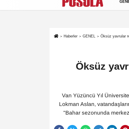
GEN
Künye
İletişim
Gizlilik Politikası
Haberler
GENEL
Öksüz yavrular r
Öksüz yavr
Van Yüzüncü Yıl Üniversit
Lokman Aslan, vatandaşların a
"Bahar sezonunda merkeze 