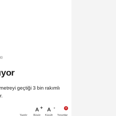
00
üyor
metreyi geçtiği 3 bin rakımlı
r.
A
A
Büyüt
Küçült
Yazdır
Yorumlar