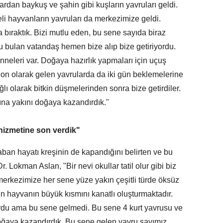
rdan baykuş ve şahin gibi kuşların yavruları geldi.
li hayvanların yavruları da merkezimize geldi.
a bıraktık. Bizi mutlu eden, bu sene sayıda biraz
 bulan vatandaş hemen bize alıp bize getiriyordu.
anneleri var. Doğaya hazırlık yapmaları için uçuş
r. Son olarak gelen yavrularda da iki gün beklemelerine
 olarak bitkin düşmelerinden sonra bize getirdiler.
na yakını doğaya kazandırdık."
ş hizmetine son verdik"
an hayatı kreşinin de kapandığını belirten ve bu
 Dr. Lokman Aslan, "Bir nevi okullar tatil olur gibi biz
merkezimize her sene yüze yakın çeşitli türde öksüz
ın hayvanın büyük kısmını kanatlı oluşturmaktadır.
ordu ama bu sene gelmedi. Bu sene 4 kurt yavrusu ve
 doğaya kazandırdık. Bu sene gelen yavru sayımız