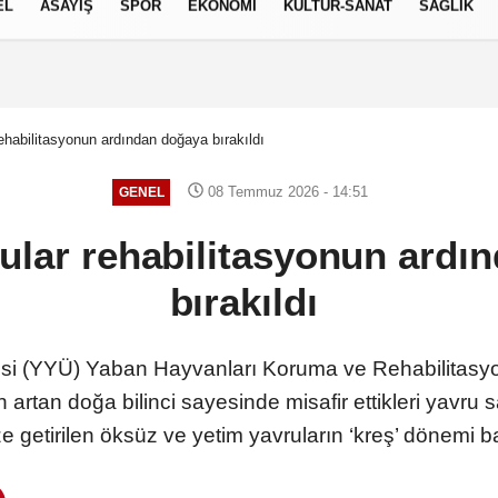
EL
ASAYİŞ
SPOR
EKONOMİ
KÜLTÜR-SANAT
SAĞLIK
9 AĞUSTOS 2026, PAZAR
ehabilitasyonun ardından doğaya bırakıldı
08 Temmuz 2026 - 14:51
GENEL
ular rehabilitasyonun ardı
bırakıldı
esi (YYÜ) Yaban Hayvanları Koruma ve Rehabilitasyo
rtan doğa bilinci sayesinde misafir ettikleri yavru sa
getirilen öksüz ve yetim yavruların ‘kreş’ dönemi b