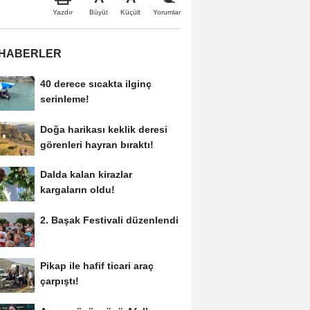
Büyüt
Küçült
Yazdır
Yorumlar
 HABERLER
40 derece sıcakta ilginç
serinleme!
Doğa harikası keklik deresi
görenleri hayran bıraktı!
Dalda kalan kirazlar
kargaların oldu!
2. Başak Festivali düzenlendi
Pikap ile hafif ticari araç
çarpıştı!