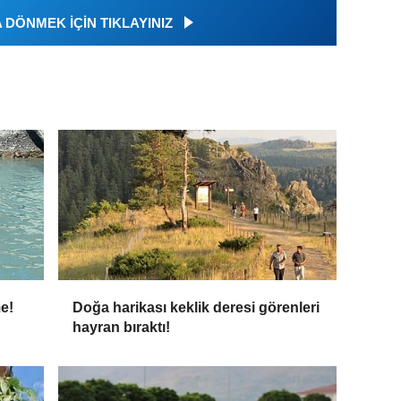
DÖNMEK İÇİN TIKLAYINIZ
me!
Doğa harikası keklik deresi görenleri
hayran bıraktı!