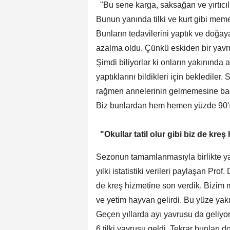
"Bu sene karga, saksağan ve yırtıcıla
Bunun yanında tilki ve kurt gibi meme
Bunların tedavilerini yaptık ve doğay
azalma oldu. Çünkü eskiden bir yavru
Şimdi biliyorlar ki onların yakınında 
yaptıklarını bildikleri için bekledile
rağmen annelerinin gelmemesine bağlı
Biz bunlardan hem hemen yüzde 90'ı
"Okullar tatil olur gibi biz de kre
Sezonun tamamlanmasıyla birlikte yab
yılki istatistiki verileri paylaşan Prof.
de kreş hizmetine son verdik. Bizim 
ve yetim hayvan gelirdi. Bu yüze yak
Geçen yıllarda ayı yavrusu da geliy
6 tilki yavrusu geldi. Tekrar bunları