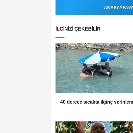
ANASAYFAYA 
İLGINIZI ÇEKEBILIR
40 derece sıcakta ilginç serinle