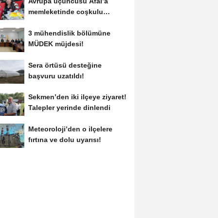
Avrupa üçüncüsü Afal’a
memleketinde coşkulu
karşılama!
3 mühendislik bölümüne
MÜDEK müjdesi!
Sera örtüsü desteğine
başvuru uzatıldı!
Sekmen’den iki ilçeye ziyaret!
Talepler yerinde dinlendi
Meteoroloji’den o ilçelere
fırtına ve dolu uyarısı!