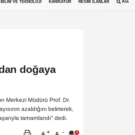
Ara
BİLİM VE TEKNOLOJİ
KARİKATÜR
RESMİ İLANLAR
ndan doğaya
n Merkezi Müdürü Prof. Dr.
yısının azaldığını belirterek,
aşarıyla tamamlandı" dedi.
A
A