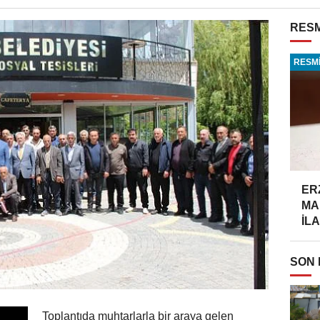
RESM
RESMİ
ER
MA
İLA
SON
Toplantıda muhtarlarla bir araya gelen