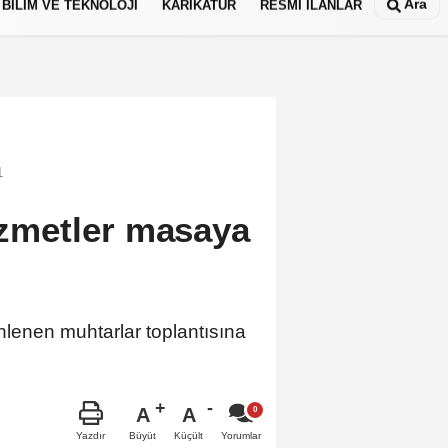
Ara
BİLİM VE TEKNOLOJİ
KARİKATÜR
RESMİ İLANLAR
1
hizmetler masaya
nlenen muhtarlar toplantısına
A
A
Büyüt
Küçült
Yazdır
Yorumlar