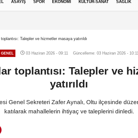
EL
ASAYİŞ
SPOR
EKONOMİ
KÜLTÜR-SANAT
SAĞLIK
6 AĞUSTOS 2026, PERŞEMBE
 toplantısı: Talepler ve hizmetler masaya yatırıldı
03 Haziran 2026 - 09:11
Güncelleme: 03 Haziran 2026 - 10:1
GENEL
ar toplantısı: Talepler ve 
yatırıldı
i Genel Sekreteri Zafer Aynalı, Oltu ilçesinde düze
katılarak mahallelerin ihtiyaç ve taleplerini dinledi.