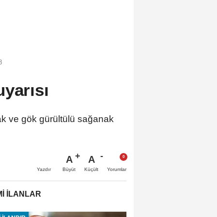
8
uyarısı
ak ve gök gürültülü sağanak
A
A
Büyüt
Küçült
Yazdır
Yorumlar
İ İLANLAR