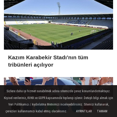
Kazım Karabekir Stadı'nın tüm
tribünleri açılıyor
Sizlere daha iyi hizmet sunabilmek adına sitemizde çerez konumlandırmaktayız.
Kişisel verileriniz, KVKK ve GDPR kapsamında toplanıp işlenir. Detaylı bilgi almak için
Veri Politikamızı / Aydınlatma Metnimizi inceleyebilirsiniz. Sitemizi kullanarak,
çerezleri kullanmamızı kabul etmiş olacaksınız.
AYRINTILAR
TAMAM
Yorumlar
Yorumlar
Yorumlar