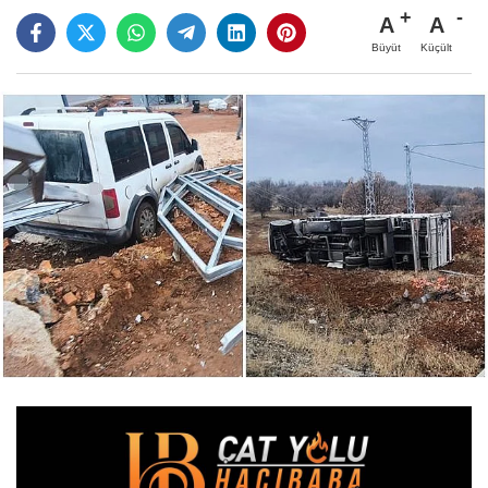
A
A
Büyüt
Küçült