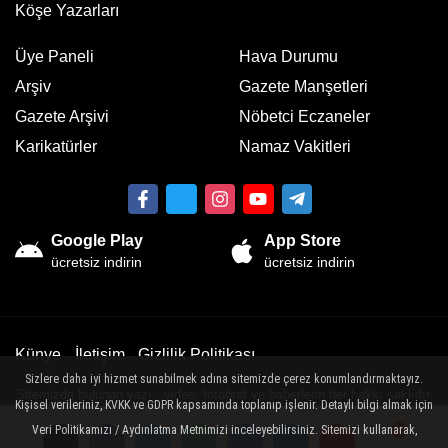
Köşe Yazarları
Üye Paneli
Hava Durumu
Arşiv
Gazete Manşetleri
Gazete Arşivi
Nöbetci Eczaneler
Karikatürler
Namaz Vakitleri
Google Play
App Store
ücretsiz indirin
ücretsiz indirin
Künye
İletişim
Gizlilik Politikası
Sizlere daha iyi hizmet sunabilmek adına sitemizde çerez konumlandırmaktayız.
Sitemizde bulunan yazı , video, fotoğraf ve haberlerin her hakkı saklıdır.
Kişisel verileriniz, KVKK ve GDPR kapsamında toplanıp işlenir. Detaylı bilgi almak için
İzinsiz veya kaynak gösterilemeden kullanılamaz.
Veri Politikamızı / Aydınlatma Metnimizi inceleyebilirsiniz. Sitemizi kullanarak,