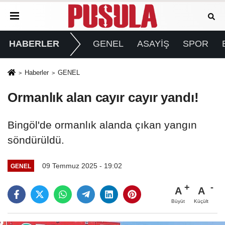
HABERLER
GENEL
ASAYİŞ
SPOR
Haberler
GENEL
Ormanlık alan cayır cayır yandı!
Bingöl'de ormanlık alanda çıkan yangın
söndürüldü.
09 Temmuz 2025 - 19:02
GENEL
A
A
Büyüt
Küçült