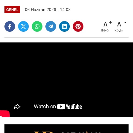
06 Haziran 2026 - 14:03
GENEL
A
A
Büyüt
Küçült