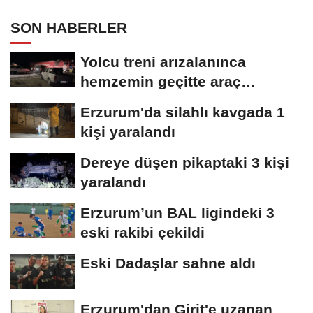
SON HABERLER
Yolcu treni arızalanınca
hemzemin geçitte araç
kuyruğu oluştu
Erzurum'da silahlı kavgada 1
kişi yaralandı
Dereye düşen pikaptaki 3 kişi
yaralandı
Erzurum’un BAL ligindeki 3
eski rakibi çekildi
Eski Dadaşlar sahne aldı
Erzurum'dan Girit'e uzanan