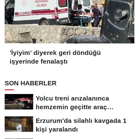
'İyiyim' diyerek geri döndüğü
işyerinde fenalaştı
SON HABERLER
Yolcu treni arızalanınca
hemzemin geçitte araç
kuyruğu oluştu
Erzurum'da silahlı kavgada 1
kişi yaralandı