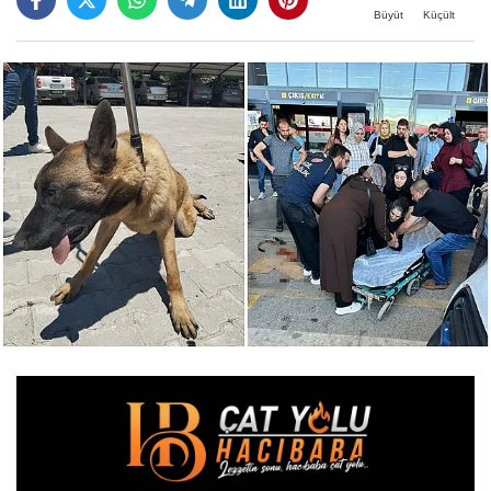
Büyüt
Küçült