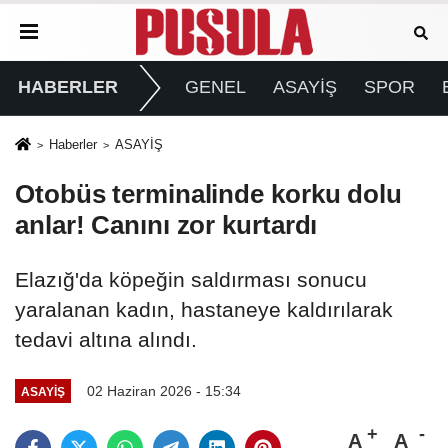
HABERLER
GENEL
ASAYİŞ
SPOR
Haberler
ASAYİŞ
Otobüs terminalinde korku dolu
anlar! Canını zor kurtardı
Elazığ'da köpeğin saldırması sonucu
yaralanan kadın, hastaneye kaldırılarak
tedavi altına alındı.
02 Haziran 2026 - 15:34
ASAYİŞ
A
A