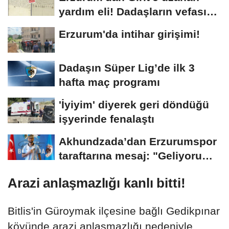
yardım eli! Dadaşların vefası
arşivlerden...
Erzurum'da intihar girişimi!
Dadaşın Süper Lig’de ilk 3
hafta maç programı
'İyiyim' diyerek geri döndüğü
işyerinde fenalaştı
Akhundzada’dan Erzurumspor
taraftarına mesaj: "Geliyorum
Dadaşlar!"...
Arazi anlaşmazlığı kanlı bitti!
Bitlis'in Güroymak ilçesine bağlı Gedikpınar
köyünde arazi anlaşmazlığı nedeniyle