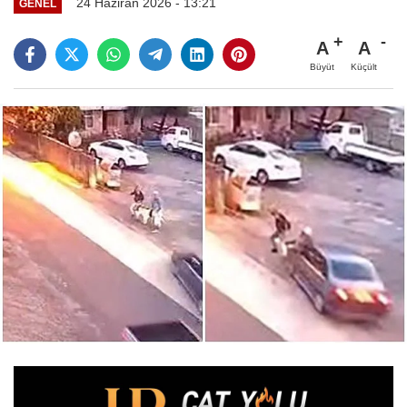
24 Haziran 2026 - 13:21
GENEL
A
A
Büyüt
Küçült