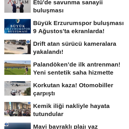
Etü'de savunma sanayii
buluşması
Büyük Erzurumspor buluşması
9 Ağustos'ta ekranlarda!
Drift atan sürücü kameralara
yakalandı!
Palandöken’de ilk antrenman!
Yeni sentetik saha hizmette
Korkutan kaza! Otomobiller
çarpıştı
Kemik iliği nakliyle hayata
tutundular
Mavi bayraklı plajı yaz