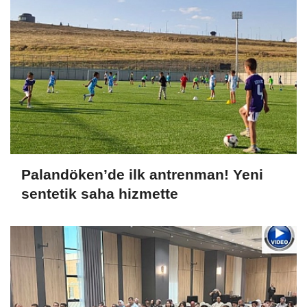
Palandöken’de ilk antrenman! Yeni
sentetik saha hizmette