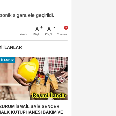
ronik sigara ele geçirildi.
A
A
Büyüt
Küçült
Yazdır
Yorumlar
İ İLANLAR
 İLANDIR
ZURUM İSMAİL SAİB SENCER
 HALK KÜTÜPHANESİ BAKIM VE