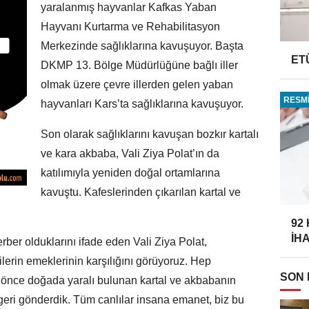
yaralanmış hayvanlar Kafkas Yaban
Hayvanı Kurtarma ve Rehabilitasyon
Merkezinde sağlıklarına kavuşuyor. Başta
ET
DKMP 13. Bölge Müdürlüğüne bağlı iller
olmak üzere çevre illerden gelen yaban
RESMİ
hayvanları Kars’ta sağlıklarına kavuşuyor.
Son olarak sağlıklarını kavuşan bozkır kartalı
ve kara akbaba, Vali Ziya Polat’ın da
katılımıyla yeniden doğal ortamlarına
kavuştu. Kafeslerinden çıkarılan kartal ve
92
İH
ber olduklarını ifade eden Vali Ziya Polat,
lerin emeklerinin karşılığını görüyoruz. Hep
SON
y önce doğada yaralı bulunan kartal ve akbabanın
 geri gönderdik. Tüm canlılar insana emanet, biz bu