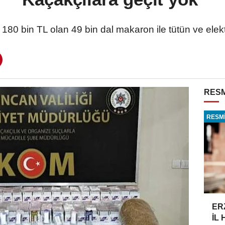
180 bin TL olan 49 bin dal makaron ile tütün ve elekt
RESM
RESMİ
ER
İL