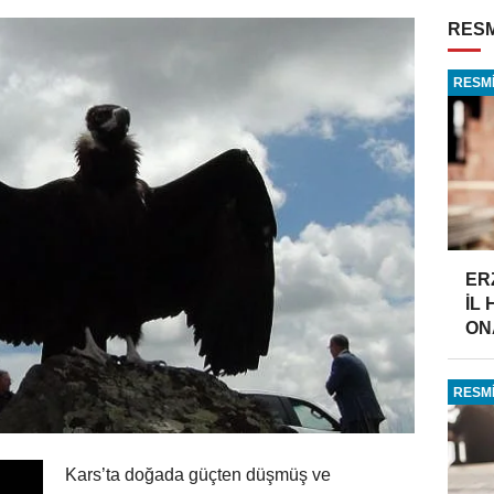
RESM
RESMİ
ER
İL
ONA
RESMİ
Kars’ta doğada güçten düşmüş ve