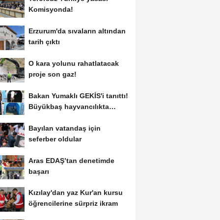
Komisyonda!
Erzurum'da sıvaların altından
tarih çıktı
O kara yolunu rahatlatacak
proje son gaz!
Bakan Yumaklı GEKİS'i tanıttı!
Büyükbaş hayvancılıkta
"dijital...
Bayılan vatandaş için
seferber oldular
Aras EDAŞ’tan denetimde
başarı
Kızılay'dan yaz Kur'an kursu
öğrencilerine sürpriz ikram