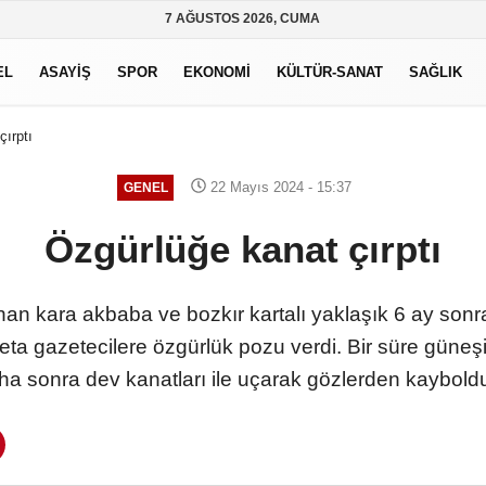
7 AĞUSTOS 2026, CUMA
EL
ASAYİŞ
SPOR
EKONOMİ
KÜLTÜR-SANAT
SAĞLIK
çırptı
22 Mayıs 2024 - 15:37
GENEL
Özgürlüğe kanat çırptı
nan kara akbaba ve bozkır kartalı yaklaşık 6 ay son
eta gazetecilere özgürlük pozu verdi. Bir süre güneş
ha sonra dev kanatları ile uçarak gözlerden kaybol