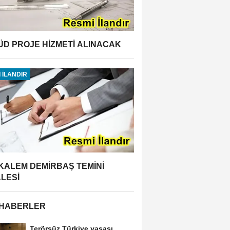
ÜD PROJE HİZMETİ ALINACAK
 İLANDIR
 KALEM DEMİRBAŞ TEMİNİ
ALESİ
 HABERLER
Terörsüz Türkiye yasası