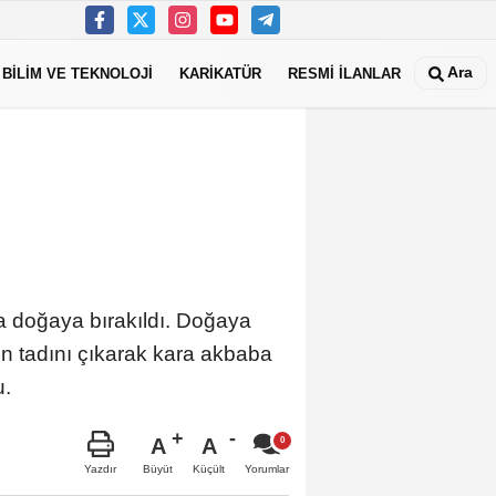
Ara
BİLİM VE TEKNOLOJİ
KARİKATÜR
RESMİ İLANLAR
ra doğaya bırakıldı. Doğaya
in tadını çıkarak kara akbaba
du.
A
A
Büyüt
Küçült
Yazdır
Yorumlar