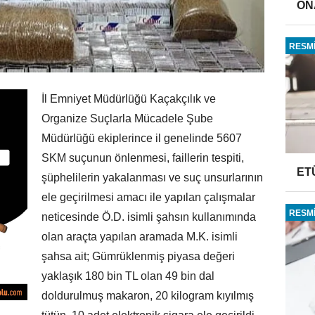
ONA
RESMİ
İl Emniyet Müdürlüğü Kaçakçılık ve
Organize Suçlarla Mücadele Şube
Müdürlüğü ekiplerince il genelinde 5607
SKM suçunun önlenmesi, faillerin tespiti,
ET
şüphelilerin yakalanması ve suç unsurlarının
ele geçirilmesi amacı ile yapılan çalışmalar
RESMİ
neticesinde Ö.D. isimli şahsın kullanımında
olan araçta yapılan aramada M.K. isimli
şahsa ait; Gümrüklenmiş piyasa değeri
yaklaşık 180 bin TL olan 49 bin dal
doldurulmuş makaron, 20 kilogram kıyılmış