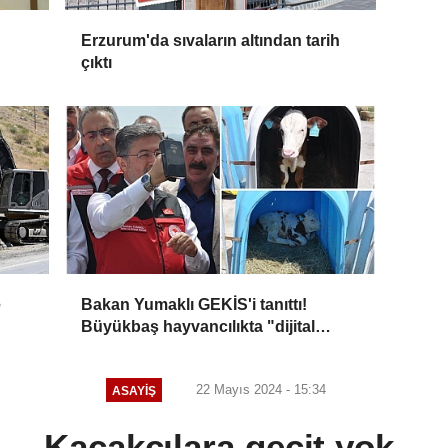
Erzurum'da sıvaların altından tarih
çıktı
e
Bakan Yumaklı GEKİS'i tanıttı!
Büyükbaş hayvancılıkta "dijital
kimlik" dönemi başladı
22 Mayıs 2024 - 15:34
ASAYİŞ
Kaçakçılara geçit yok