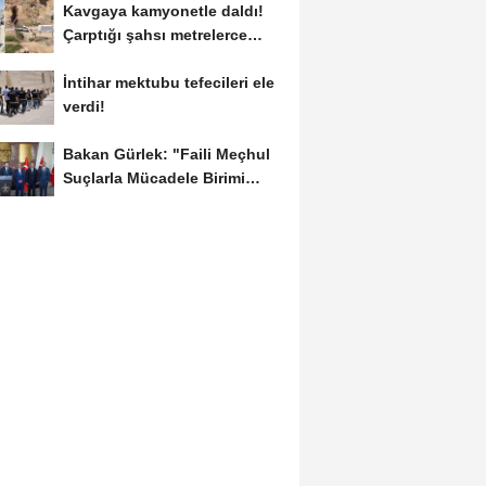
Kavgaya kamyonetle daldı!
Çarptığı şahsı metrelerce
sürükledi
İntihar mektubu tefecileri ele
verdi!
Bakan Gürlek: "Faili Meçhul
Suçlarla Mücadele Birimi
kurduk"