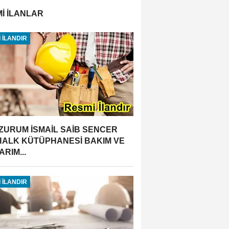
İ İLANLAR
 İLANDIR
ZURUM İSMAİL SAİB SENCER
 HALK KÜTÜPHANESİ BAKIM VE
RIM...
 İLANDIR