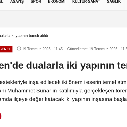
EL
ASAYİŞ
SPOR
EKONOMİ
KÜLTÜR-SANAT
SAĞLIK
8 AĞUSTOS 2026, CUMARTESI
larla iki yapının temeli atıldı
19 Temmuz 2025 - 11:45
Güncelleme: 19 Temmuz 2025 - 11:
GENEL
n'de dualarla iki yapının tem
tekleriyle inşa edilecek iki önemli eserin temel atma
ı Muhammet Sunar’ın katılımıyla gerçekleşen töre
amda ilçeye değer katacak iki yapının inşasına başla