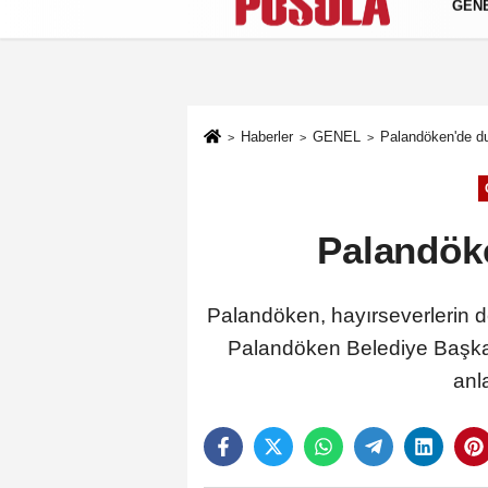
GEN
Künye
İletişim
Gizlilik Politikası
Haberler
GENEL
Palandöken'de dua
Palandöke
Palandöken, hayırseverlerin des
Palandöken Belediye Başkan
anl