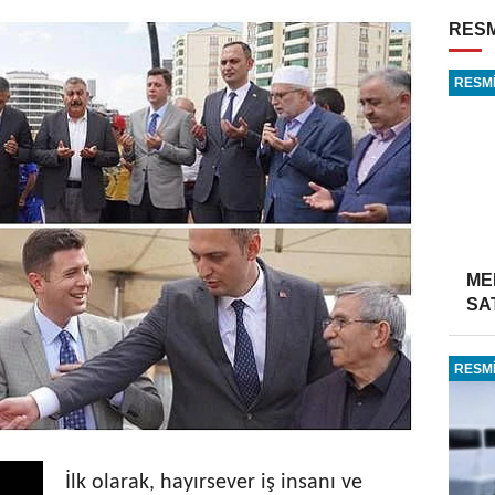
RESM
RESMİ
ME
SA
RESMİ
İlk olarak, hayırsever iş insanı ve