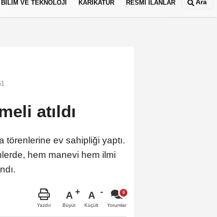
Ara
BİLİM VE TEKNOLOJİ
KARİKATÜR
RESMİ İLANLAR
51
eli atıldı
 törenlerine ev sahipliği yaptı.
nlerde, hem manevi hem ilmi
ndı.
A
A
Büyüt
Küçült
Yazdır
Yorumlar