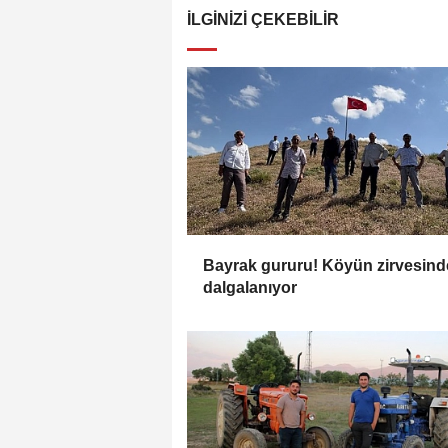
İLGINIZI ÇEKEBILIR
Bayrak gururu! Köyün zirvesind
dalgalanıyor