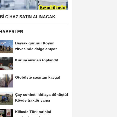
BBİ CİHAZ SATIN ALINACAK
 HABERLER
Bayrak gururu! Köyün
zirvesinde dalgalanıyor
Kurum amirleri toplandı!
Otobüste şaşırtan kavga!
Çay sohbeti iddiaya dönüştü!
Köyde traktör yarışı
Kilimde Türk tarihini