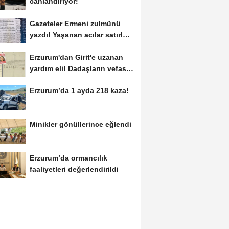
canlandırıyor!
Gazeteler Ermeni zulmünü
yazdı! Yaşanan acılar satırlara
böyle...
Erzurum'dan Girit'e uzanan
yardım eli! Dadaşların vefası
arşivlerden...
Erzurum’da 1 ayda 218 kaza!
Minikler gönüllerince eğlendi
Erzurum’da ormancılık
faaliyetleri değerlendirildi