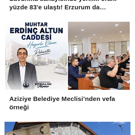
yüzde 83'e ulaştı! Erzurum da
ekosisteme dahil oluyor
Aziziye Belediye Meclisi’nden vefa
örneği