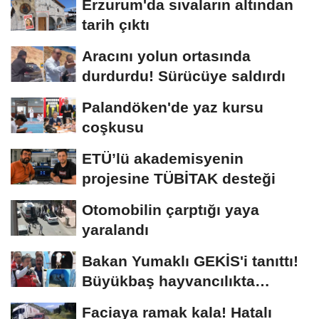
Erzurum'da sıvaların altından
tarih çıktı
Aracını yolun ortasında
durdurdu! Sürücüye saldırdı
Palandöken'de yaz kursu
coşkusu
ETÜ’lü akademisyenin
projesine TÜBİTAK desteği
Otomobilin çarptığı yaya
yaralandı
Bakan Yumaklı GEKİS'i tanıttı!
Büyükbaş hayvancılıkta
"dijital...
Faciaya ramak kala! Hatalı