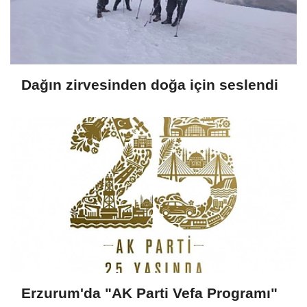
Dağın zirvesinden doğa için seslendi
Erzurum'da "AK Parti Vefa Programı"