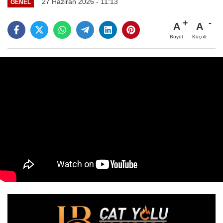
27 Haziran 2026 - 11:13
GENEL
A
A
Büyüt
Küçült