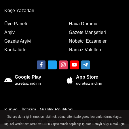
Köşe Yazarları
Üye Paneli
Hava Durumu
Arşiv
Gazete Manşetleri
Gazete Arşivi
Nöbetci Eczaneler
Karikatürler
Namaz Vakitleri
Google Play
App Store
ücretsiz indirin
ücretsiz indirin
Künye
İletişim
Gizlilik Politikası
Sizlere daha iyi hizmet sunabilmek adına sitemizde çerez konumlandırmaktayız.
Sitemizde bulunan yazı , video, fotoğraf ve haberlerin her hakkı saklıdır.
Kişisel verileriniz, KVKK ve GDPR kapsamında toplanıp işlenir. Detaylı bilgi almak için
İzinsiz veya kaynak gösterilemeden kullanılamaz.